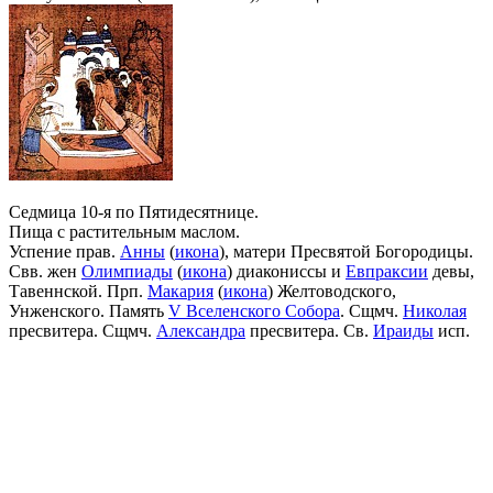
Седмица 10-я по Пятидесятнице.
Пища с растительным маслом.
Успение прав.
Анны
(
икона
), матери Пресвятой Богородицы.
Свв. жен
Олимпиады
(
икона
) диакониссы и
Евпраксии
девы,
Тавеннской. Прп.
Макария
(
икона
) Желтоводского,
Унженского. Память
V Вселенского Собора
. Сщмч.
Николая
пресвитера. Сщмч.
Александра
пресвитера. Св.
Ираиды
исп.