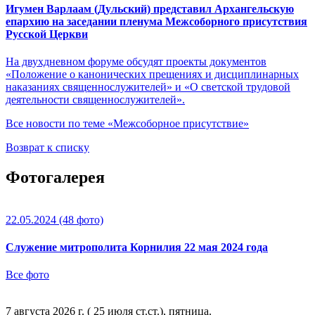
Игумен Варлаам (Дульский) представил Архангельскую
епархию на заседании пленума Межсоборного присутствия
Русской Церкви
На двухдневном форуме обсудят проекты документов
«Положение о канонических прещениях и дисциплинарных
наказаниях священнослужителей» и «О светской трудовой
деятельности священнослужителей».
Все новости по теме «Межсоборное присутствие»
Возврат к списку
Фотогалерея
22.05.2024
(48 фото)
Служение митрополита Корнилия 22 мая 2024 года
Все фото
7 августа 2026 г. ( 25 июля ст.ст.), пятница.