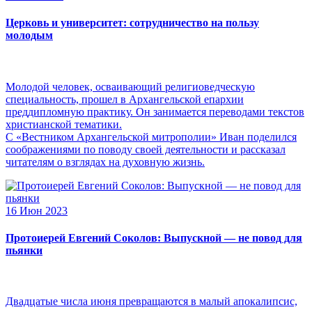
Церковь и университет: сотрудничество на пользу
молодым
Молодой человек, осваивающий религиоведческую
специальность, прошел в Архангельской епархии
преддипломную практику. Он занимается переводами текстов
христианской тематики.
С «Вестником Архангельской митрополии» Иван поделился
соображениями по поводу своей деятельности и рассказал
читателям о взглядах на духовную жизнь.
16 Июн 2023
Протоиерей Евгений Соколов: Выпускной — не повод для
пьянки
Двадцатые числа июня превращаются в малый апокалипсис,