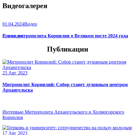
Видеогалерея
01.04.2024
Видео
Слово митрополита Корнилия о Великом посте 2024 года
Все видео
Публикации
25 Авг 2023
Митрополит Корнилий: Собор станет духовным центром
Архангельска
Интервью Митрополита Архангельского и Холмогорского
Корнилия
17 Авг 2023