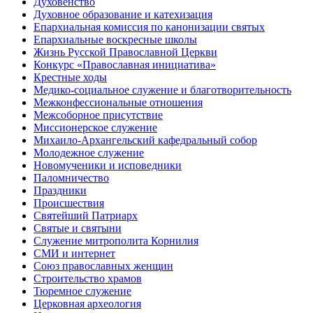
Духовенство
Духовное образование и катехизация
Епархиальная комиссия по канонизации святых
Епархиальные воскресные школы
Жизнь Русской Православной Церкви
Конкурс «Православная инициатива»
Крестные ходы
Медико-социальное служение и благотворительность
Межконфессиональные отношения
Межсоборное присутствие
Миссионерское служение
Михаило-Архангельский кафедральный собор
Молодежное служение
Новомученики и исповедники
Паломничество
Праздники
Происшествия
Святейший Патриарх
Святые и святыни
Служение митрополита Корнилия
СМИ и интернет
Союз православных женщин
Строительство храмов
Тюремное служение
Церковная археология