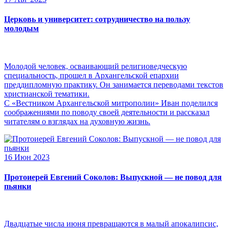
Церковь и университет: сотрудничество на пользу
молодым
Молодой человек, осваивающий религиоведческую
специальность, прошел в Архангельской епархии
преддипломную практику. Он занимается переводами текстов
христианской тематики.
С «Вестником Архангельской митрополии» Иван поделился
соображениями по поводу своей деятельности и рассказал
читателям о взглядах на духовную жизнь.
16 Июн 2023
Протоиерей Евгений Соколов: Выпускной — не повод для
пьянки
Двадцатые числа июня превращаются в малый апокалипсис,