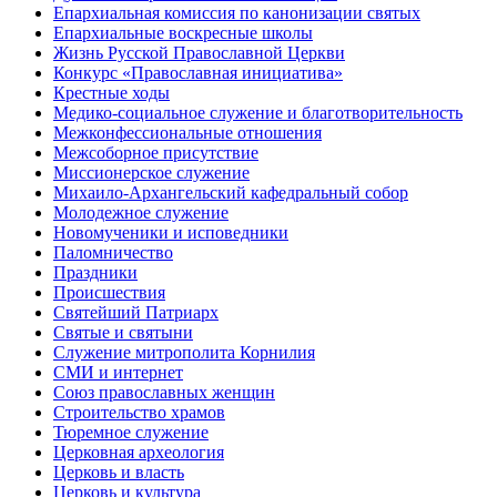
Епархиальная комиссия по канонизации святых
Епархиальные воскресные школы
Жизнь Русской Православной Церкви
Конкурс «Православная инициатива»
Крестные ходы
Медико-социальное служение и благотворительность
Межконфессиональные отношения
Межсоборное присутствие
Миссионерское служение
Михаило-Архангельский кафедральный собор
Молодежное служение
Новомученики и исповедники
Паломничество
Праздники
Происшествия
Святейший Патриарх
Святые и святыни
Служение митрополита Корнилия
СМИ и интернет
Союз православных женщин
Строительство храмов
Тюремное служение
Церковная археология
Церковь и власть
Церковь и культура