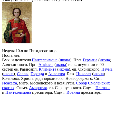
Неделя 10-я по Пятидесятнице.
Поста нет.
Вмч. и целителя
Пантелеимона
(
икона
). Прп.
Германа
(
икона
)
Аляскинского. Прп.
Анфисы
(
икона
) исп., игумении и 90
сестер ее. Равноапп.
Климента
(
икона
), еп. Охридского,
Наума
(
икона
),
Саввы
,
Горазда
и
Ангеляра
. Блж.
Николая
(
икона
)
Кочанова, Христа ради юродивого, Новгородского. Свт.
Иоасафа
, митр. Московского и всея Руси.
Собор Смоленских
святых
. Сщмч.
Амвросия
, еп. Сарапульского. Сщмч.
Платона
и
Пантелеимона
пресвитера. Сщмч.
Иоанна
пресвитера.