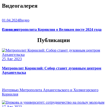
Видеогалерея
01.04.2024
Видео
Слово митрополита Корнилия о Великом посте 2024 года
Все видео
Публикации
25 Авг 2023
Митрополит Корнилий: Собор станет духовным центром
Архангельска
Интервью Митрополита Архангельского и Холмогорского
Корнилия
17 Авг 2023