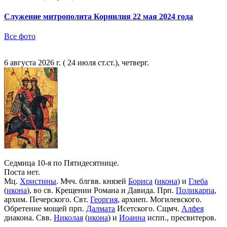
Служение митрополита Корнилия 22 мая 2024 года
Все фото
6 августа 2026 г. ( 24 июля ст.ст.), четверг.
Седмица 10-я по Пятидесятнице.
Поста нет.
Мц.
Христины
. Мчч. блгвв. князей
Бориса
(
икона
) и
Глеба
(
икона
), во св. Крещении Романа и Давида. Прп.
Поликарпа
,
архим. Печерского. Свт.
Георгия
, архиеп. Могилевского.
Обретение мощей прп.
Далмата
Исетского. Сщмч.
Алфея
диакона. Свв.
Николая
(
икона
) и
Иоанна
испп., пресвитеров.