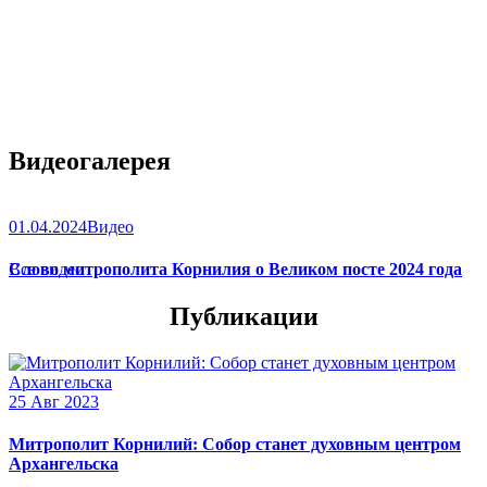
Видеогалерея
01.04.2024
Видео
Слово митрополита Корнилия о Великом посте 2024 года
Все видео
Публикации
25 Авг 2023
Митрополит Корнилий: Собор станет духовным центром
Архангельска