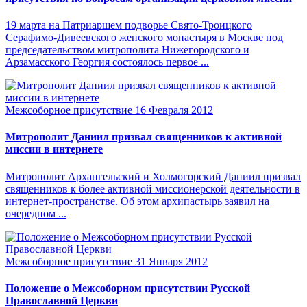
19 марта на Патриаршем подворье Свято-Троицкого
Серафимо-Дивеевского женского монастыря в Москве под
председательством митрополита Нижегородского и
Арзамасского Георгия состоялось первое ...
Межсоборное присутствие
16 Февраля 2012
Митрополит Даниил призвал священников к активной
миссии в интернете
Митрополит Архангельский и Холмогорский Даниил призвал
священников к более активной миссионерской деятельности в
интернет-пространстве. Об этом архипастырь заявил на
очередном ...
Межсоборное присутствие
31 Января 2012
Положение о Межсоборном присутствии Русской
Православной Церкви