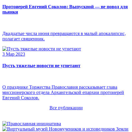
Протоиерей Евгений Соколов: Выпускной — не повод для
пьянки
Двадцатые числа июня превращаются в малый апокалипсис,
полагает священник.
3 Мар 2023
Пусть тяжелые новости не угнетают
О празднике Торжества Православия рассказывает глава
миссионерского отдела Архангельской епархии протоиерей
Евгений Соколов.
Все публикации