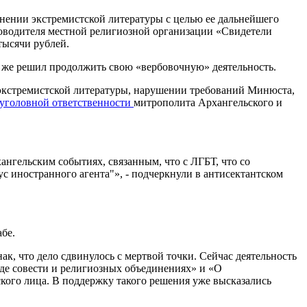
анении экстремистской литературы с целью ее дальнейшего
ководителя местной религиозной организации «Свидетели
тысячи рублей.
се же решил продолжить свою «вербовочную» деятельность.
экстремистской литературы, нарушении требований Минюста,
уголовной ответственности
митрополита Архангельского и
хангельским событиях, связанным, что с ЛГБТ, что со
с иностранного агента"», - подчеркнули в антисектантском
бе.
к, что дело сдвинулось с мертвой точки. Сейчас деятельность
оде совести и религиозных объединениях» и «О
кого лица. В поддержку такого решения уже высказались