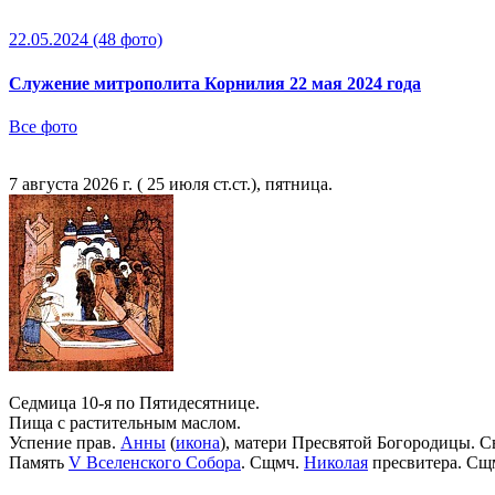
22.05.2024
(48 фото)
Служение митрополита Корнилия 22 мая 2024 года
Все фото
7 августа 2026 г. ( 25 июля ст.ст.), пятница.
Седмица 10-я по Пятидесятнице.
Пища с растительным маслом.
Успение прав.
Анны
(
икона
), матери Пресвятой Богородицы. С
Память
V Вселенского Собора
. Сщмч.
Николая
пресвитера. Сщ