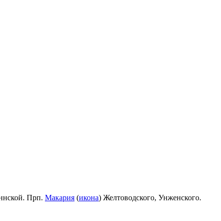
ннской. Прп.
Макария
(
икона
) Желтоводского, Унженского.