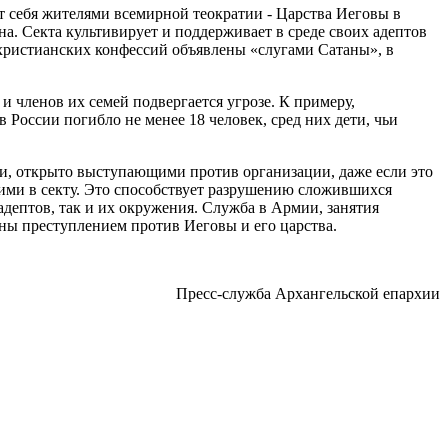
ают себя жителями всемирной теократии - Царства Иеговы в
. Секта культивирует и поддерживает в среде своих адептов
христианских конфессий объявлены «слугами Сатаны», в
 членов их семей подвергается угрозе. К примеру,
 России погибло не менее 18 человек, сред них дети, чьи
ми, открыто выступающими против организации, даже если это
щими в секту. Это способствует разрушению сложившихся
дептов, так и их окружения. Служба в Армии, занятия
ены преступлением против Иеговы и его царства.
Пресс-служба Архангельской епархии