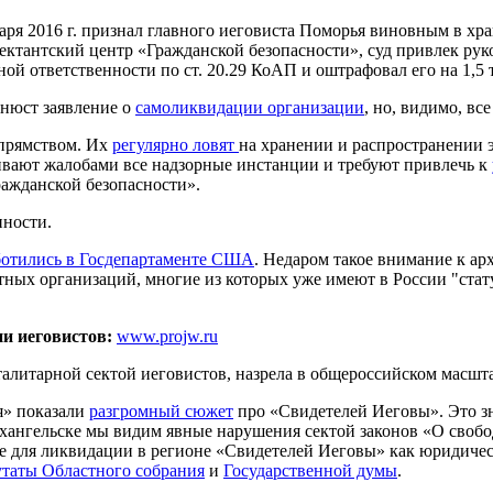
аря 2016 г. признал главного иеговиста Поморья виновным в хр
ектантский центр «Гражданской безопасности», суд привлек ру
й ответственности по ст. 20.29 КоАП и оштрафовал его на 1,5 
нюст заявление о
самоликвидации организации
, но, видимо, в
прямством. Их
регулярно ловят
на хранении и распространении 
аливают жалобами все надзорные инстанции и требуют привлечь к
ражданской безопасности».
нности.
ботились в Госдепартаменте США
. Недаром такое внимание к ар
тных организаций, многие из которых уже имеют в России "стату
ии иеговистов:
www.projw.ru
оталитарной сектой иеговистов, назрела в общероссийском масшта
я» показали
разгромный сюжет
про «Свидетелей Иеговы». Это зна
рхангельске мы видим явные нарушения сектой законов «О своб
е для ликвидации в регионе «Свидетелей Иеговы» как юридичес
утаты Областного собрания
и
Государственной думы
.