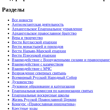
Разделы
Все новости
Антисектантская деятельность
Архангельское Епархиальное управление
Архангельское православное братство
Вера и творчество
Вести Котласской епархии
Вести монастырей и приходов
Вести Нарьян-Марской епархии
Вести Плесецкой епархии
Взаимодействие с Вооруженными силами и правоохран
Взаимодействие с казачеством
Взаимодействие с МЧС
Возрождение северных святынь
Всемирный Русский Народный Собор
Духовенство
Духовное образование и катехизация
Епархиальная комиссия по канонизации святых
Епархиальные воскресные школы
Жизнь Русской Православной Церкви
Конкурс «Православная инициатива»
Крестные ходы