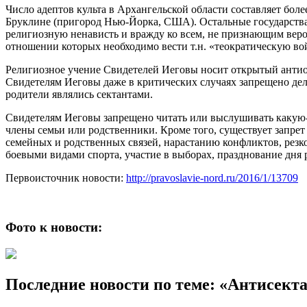
Число адептов культа в Архангельской области составляет боле
Бруклине (пригород Нью-Йорка, США). Остальные государства,
религиозную ненависть и вражду ко всем, не признающим ве
отношении которых необходимо вести т.н. «теократическую в
Религиозное учение Свидетелей Иеговы носит открытый антиоб
Свидетелям Иеговы даже в критических случаях запрещено делат
родители являлись сектантами.
Свидетелям Иеговы запрещено читать или выслушивать какую-
члены семьи или родственники. Кроме того, существует запрет
семейных и родственных связей, нарастанию конфликтов, резко
боевыми видами спорта, участие в выборах, празднование дня
Первоисточник новости:
http://pravoslavie-nord.ru/2016/1/13709
Фото к новости:
Последние новости по теме: «Антисект