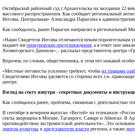
Октябрьский районный суд г.Архангельска на заседании 22 янв
массового распространения. Как сообщает региональный антис
Иеговы. Центральная» Александра Парыгина к административно
Как сообщалось, ранее Парыгин направлял в региональный Ми
«Наши Свидетели Иеговы отличаются неким поразительным у
выдают им
прокурорские предупреждения
, а в ответ они зав
Холмогорского Даниила», - рассказал представитель центра «Г
Впрочем, по словам, общественника, в этом нет никакой особе
«Местные иеговисты усиленно требуют, чтобы
их правами оза
Свидетелями Иеговы уделяется со стороны всех т.н. правозащи
центре.
Взгляд на секту изнутри - секретные документы и инструкц
Как сообщалось ранее, проблема, связанная с деятельностью т
В сентябре в вечернем выпуске «Вестей» на телеканале «Росси
секты запрещена в Москве, Таганроге, Самаре и Абинске. В А
противодействии экстремистской деятельности». Это основани
деятели культуры
и
представители власти
региона, а также
деп