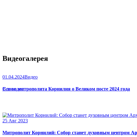
Видеогалерея
01.04.2024
Видео
Слово митрополита Корнилия о Великом посте 2024 года
Все видео
25 Авг 2023
Митрополит Корнилий: Собор станет духовным центром Ар