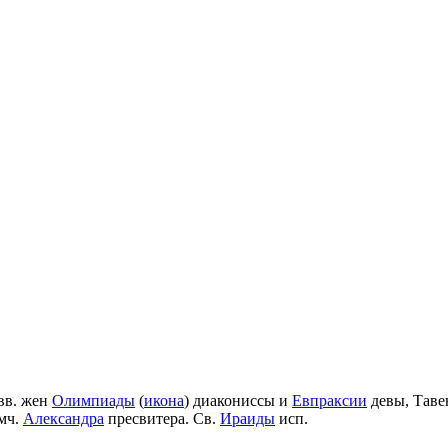
вв. жен
Олимпиады
(
икона
) диакониссы и
Евпраксии
девы, Таве
мч.
Александра
пресвитера. Св.
Ираиды
исп.