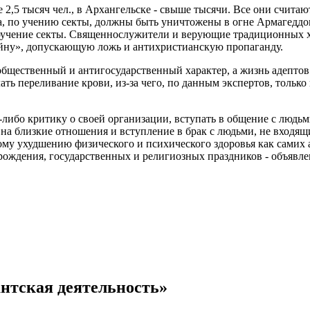
е 2,5 тысяч чел., в Архангельске - свыше тысячи. Все они счит
 по учению секты, должны быть уничтожены в огне Армагеддона
роучение секты. Священнослужители и верующие традиционных 
ойну», допускающую ложь и антихристианскую пропаганду.
щественный и антигосударственный характер, а жизнь адептов и
ь переливание крови, из-за чего, по данным экспертов, только в
либо критику о своей организации, вступать в общение с людь
 на близкие отношения и вступление в брак с людьми, не входя
му ухудшению физического и психического здоровья как самих а
 рождения, государственных и религиозных праздников - объявл
антская деятельность»