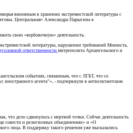
 Поморья виновным в хранении экстремистской литературы с
Иеговы. Центральная» Александра Парыгина к
олжить свою «вербовочную» деятельность.
экстремистской литературы, нарушении требований Минюста,
уголовной ответственности
митрополита Архангельского и
хангельским событиях, связанным, что с ЛГБТ, что со
с иностранного агента"», - подчеркнули в антисектантском
к, что дело сдвинулось с мертвой точки. Сейчас деятельность
оде совести и религиозных объединениях» и «О
кого лица. В поддержку такого решения уже высказались