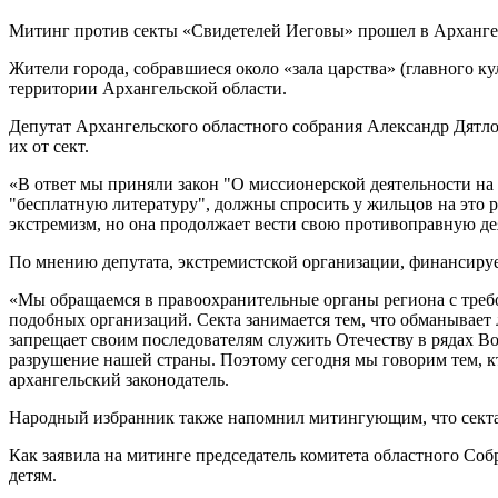
Митинг против секты «Свидетелей Иеговы» прошел в Арханге
Жители города, собравшиеся около «зала царства» (главного ку
территории Архангельской области.
Депутат Архангельского областного собрания Александр Дятлов
их от сект.
«В ответ мы приняли закон "О миссионерской деятельности на
"бесплатную литературу", должны спросить у жильцов на это 
экстремизм, но она продолжает вести свою противоправную де
По мнению депутата, экстремистской организации, финансируе
«Мы обращаемся в правоохранительные органы региона с требо
подобных организаций. Секта занимается тем, что обманывает 
запрещает своим последователям служить Отечеству в рядах Во
разрушение нашей страны. Поэтому сегодня мы говорим тем, кт
архангельский законодатель.
Народный избранник также напомнил митингующим, что секта 
Как заявила на митинге председатель комитета областного Со
детям.