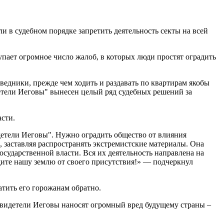
ли в судебном порядке запретить деятельность секты на всей
упает огромное число жалоб, в которых люди простят оградить
ведники, прежде чем ходить и раздавать по квартирам якобы
етели Иеговы" вынесен целый ряд судебных решений за
асти.
детели Иеговы". Нужно оградить общество от влияния
, заставляя распространять экстремистские материалы. Она
осударственной власти. Вся их деятельность направлена на
дите нашу землю от своего присутствия!» — подчеркнул
тить его горожанам обратно.
 свидетели Иеговы наносят огромный вред будущему страны –