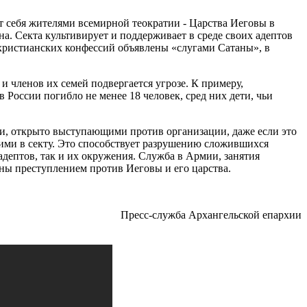
ают себя жителями всемирной теократии - Царства Иеговы в
. Секта культивирует и поддерживает в среде своих адептов
христианских конфессий объявлены «слугами Сатаны», в
 членов их семей подвергается угрозе. К примеру,
 России погибло не менее 18 человек, сред них дети, чьи
ми, открыто выступающими против организации, даже если это
щими в секту. Это способствует разрушению сложившихся
дептов, так и их окружения. Служба в Армии, занятия
ены преступлением против Иеговы и его царства.
Пресс-служба Архангельской епархии