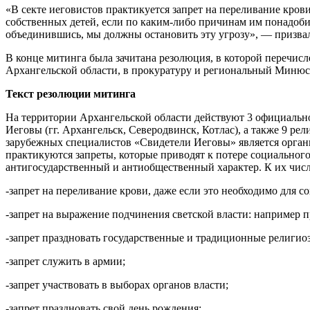
«В секте иеговистов практикуется запрет на переливание крови
собственных детей, если по каким-либо причинам им понадобит
объединившись, мы должны остановить эту угрозу», — призва
В конце митинга была зачитана
резолюция, в которой перечис
Архангельской области, в прокуратуру и региональный Минюс
Текст резолюции митинга
На территории Архангельской области действуют 3 официаль
Иеговы (гг. Архангельск, Северодвинск, Котлас), а также 9 р
зарубежных специалистов «Свидетели Иеговы» является организ
практикуются запреты, которые приводят к потере социальног
антигосударственный и антиобщественный характер. К их числ
-запрет на переливание крови, даже если это необходимо для с
-запрет на выражение подчинения светской власти: например п
-запрет праздновать государственные и традиционные религио
-запрет служить в армии;
-запрет участвовать в выборах органов власти;
-запрет праздновать свой день рождения;