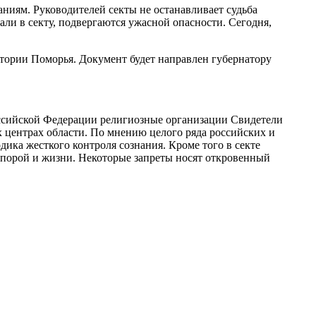
аниям. Руководителей секты не останавливает судьба
али в секту, подвергаются ужасной опасности. Сегодня,
тории Поморья. Документ будет направлен губернатору
ссийской Федерации религиозные организации Свидетели
х центрах области. По мнению целого ряда российских и
ика жесткого контроля сознания. Кроме того в секте
а порой и жизни. Некоторые запреты носят откровенный