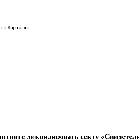
ого Корнилия
митинге ликвидировать секту «Свидетел