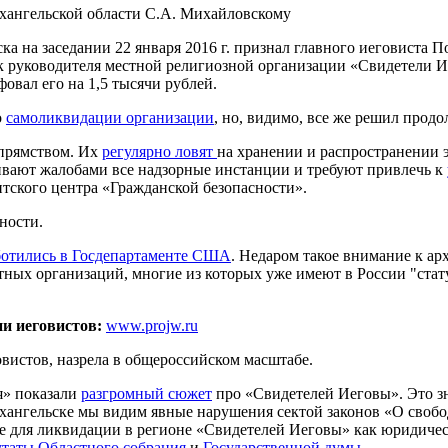
хангельской области С.А. Михайловскому
ка на заседании 22 января 2016 г. признал главного иеговиста
ек руководителя местной религиозной организации «Свидетели 
овал его на 1,5 тысячи рублей.
о
самоликвидации организации
, но, видимо, все же решил прод
прямством. Их
регулярно ловят
на хранении и распространении 
аливают жалобами все надзорные инстанции и требуют привлечь к
нтского центра «Гражданской безопасности».
ности.
ботились в Госдепартаменте США
. Недаром такое внимание к ар
тных организаций, многие из которых уже имеют в России "стату
ии иеговистов:
www.projw.ru
овистов, назрела в общероссийском масштабе.
я» показали
разгромный сюжет
про «Свидетелей Иеговы». Это зна
рхангельске мы видим явные нарушения сектой законов «О своб
е для ликвидации в регионе «Свидетелей Иеговы» как юридичес
утаты Областного собрания
и
Государственной думы
.