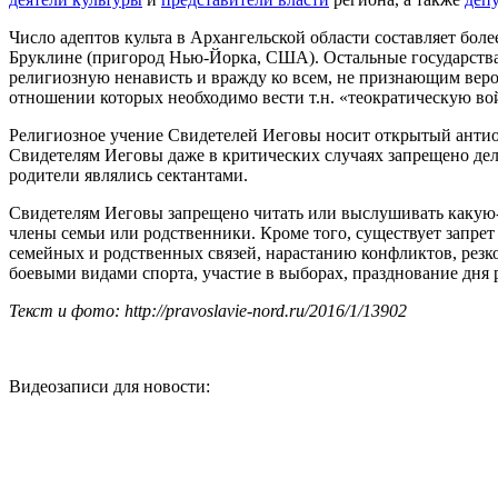
Число адептов культа в Архангельской области составляет боле
Бруклине (пригород Нью-Йорка, США). Остальные государства,
религиозную ненависть и вражду ко всем, не признающим ве
отношении которых необходимо вести т.н. «теократическую в
Религиозное учение Свидетелей Иеговы носит открытый антиоб
Свидетелям Иеговы даже в критических случаях запрещено делат
родители являлись сектантами.
Свидетелям Иеговы запрещено читать или выслушивать какую-
члены семьи или родственники. Кроме того, существует запрет
семейных и родственных связей, нарастанию конфликтов, резко
боевыми видами спорта, участие в выборах, празднование дня
Текст и фото: http://pravoslavie-nord.ru/2016/1/13902
Видеозаписи для новости: