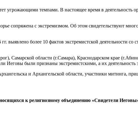
тет угрожающими темпами. В настоящее время в деятельность орг
орье сопряжена с экстремизмом. Об этом свидетельствуют мног
 гг. выявлено более 10 фактов экстремистской деятельности со 
ог), Самарской области (г.Самара), Краснодарском крае (г.Абинс
ели Иеговы были признаны экстремистскими, а их деятельность 
 Архангельска и Архангельской области, участники митинга, п
относящихся к религиозному объединению «Свидетели Иеговы»