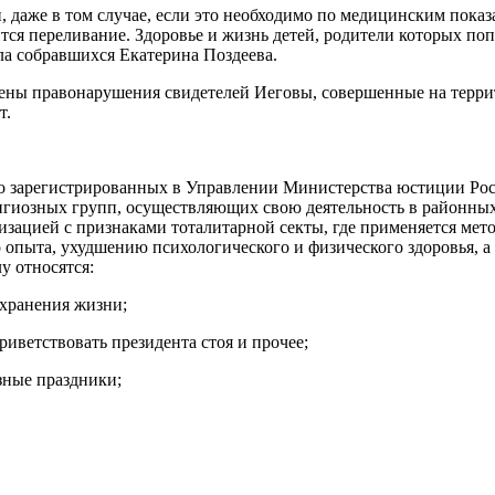
, даже в том случае, если это необходимо по медицинским показ
ся переливание. Здоровье и жизнь детей, родители которых поп
ла собравшихся Екатерина Поздеева.
лены правонарушения свидетелей Иеговы, совершенные на терри
т.
но зарегистрированных в Управлении Министерства юстиции Ро
елигиозных групп, осуществляющих свою деятельность в районны
ацией с признаками тоталитарной секты, где применяется метод
о опыта, ухудшению психологического и физического здоровья, 
у относятся:
охранения жизни;
риветствовать президента стоя и прочее;
зные праздники;