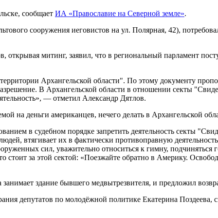
льске, сообщает
ИА «Православие на Северной земле»
.
льтового сооружения иеговистов на ул. Полярная, 42), потребова
, открывая митинг, заявил, что в региональный парламент пост
 территории Архангельской области". По этому документу пропо
разрешение. В Архангельской области в отношении секты "Свид
ятельность», — отметил Александр Дятлов.
мой на деньги американцев, нечего делать в Архангельской обл
ванием в судебном порядке запретить деятельность секты "Сви
людей, втягивает их в фактически противоправную деятельность
оруженных сил, уважительно относиться к гимну, подчиняться г
о стоит за этой сектой: «Поезжайте обратно в Америку. Освобо
занимает здание бывшего медвытрезвителя, и предложил возвра
брания депутатов по молодёжной политике Екатерина Поздеева,