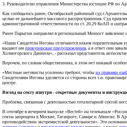
3. Руководителю управления Министерства юстиции РФ по Ар
Как сообщалось ранее, Октябрьский районный суд г.Архангельс
целью ее дальнейшего массового распространения. Суд привл
административной ответственности по ст. 20.29 КоАП и оштраф
Ранее Парыгин направлял в региональный Минюст заявление 
«Наши Свидетели Иеговы отличаются неким поразительным у
выдают им
прокурорские предупреждения
, а в ответ они зав
Холмогорского Даниила», - рассказал представитель антисекта
Впрочем, по словам общественника, в этом нет никакой особен
«Местные иеговисты усиленно требуют, чтобы
их правами оза
Свидетелями Иеговы уделяется со стороны всех т.н. правозащи
центре.
Взгляд на секту изнутри - секретные документы и инструкц
Проблема, связанная с деятельностью тоталитарной сектой иег
В сентябре в вечернем выпуске «Вестей» на телеканале «Росси
секты запрещена в Москве, Таганроге, Самаре и Абинске. В А
противодействии экстремистской деятельности». Это основани
деятели культуры
и
представители власти
региона, а также
деп