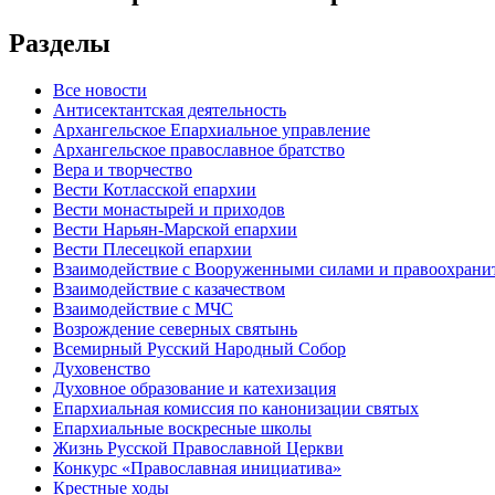
Разделы
Все новости
Антисектантская деятельность
Архангельское Епархиальное управление
Архангельское православное братство
Вера и творчество
Вести Котласской епархии
Вести монастырей и приходов
Вести Нарьян-Марской епархии
Вести Плесецкой епархии
Взаимодействие с Вооруженными силами и правоохран
Взаимодействие с казачеством
Взаимодействие с МЧС
Возрождение северных святынь
Всемирный Русский Народный Собор
Духовенство
Духовное образование и катехизация
Епархиальная комиссия по канонизации святых
Епархиальные воскресные школы
Жизнь Русской Православной Церкви
Конкурс «Православная инициатива»
Крестные ходы