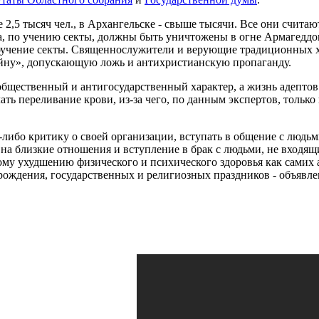
е 2,5 тысяч чел., в Архангельске - свыше тысячи. Все они счит
 по учению секты, должны быть уничтожены в огне Армагеддона
роучение секты. Священнослужители и верующие традиционных 
ойну», допускающую ложь и антихристианскую пропаганду.
щественный и антигосударственный характер, а жизнь адептов и
ь переливание крови, из-за чего, по данным экспертов, только в
либо критику о своей организации, вступать в общение с людь
 на близкие отношения и вступление в брак с людьми, не входя
му ухудшению физического и психического здоровья как самих а
 рождения, государственных и религиозных праздников - объявл