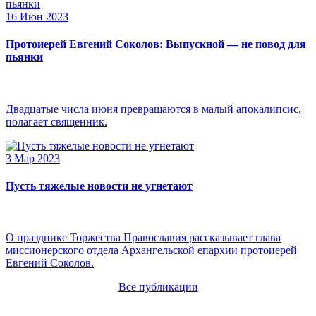
16 Июн 2023
Протоиерей Евгений Соколов: Выпускной — не повод для
пьянки
Двадцатые числа июня превращаются в малый апокалипсис,
полагает священник.
3 Мар 2023
Пусть тяжелые новости не угнетают
О празднике Торжества Православия рассказывает глава
миссионерского отдела Архангельской епархии протоиерей
Евгений Соколов.
Все публикации