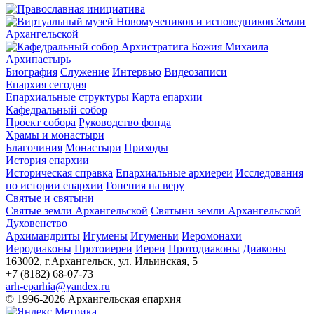
Архипастырь
Биография
Служение
Интервью
Видеозаписи
Епархия сегодня
Епархиальные структуры
Карта епархии
Кафедральный собор
Проект собора
Руководство фонда
Храмы и монастыри
Благочиния
Монастыри
Приходы
История епархии
Историческая справка
Епархиальные архиереи
Исследования
по истории епархии
Гонения на веру
Святые и святыни
Святые земли Архангельской
Святыни земли Архангельской
Духовенство
Архимандриты
Игумены
Игуменьи
Иеромонахи
Иеродиаконы
Протоиереи
Иереи
Протодиаконы
Диаконы
163002, г.Архангельск, ул. Ильинская, 5
+7 (8182) 68-07-73
arh-eparhia@yandex.ru
© 1996-2026 Архангельская епархия