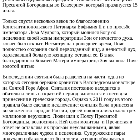
Пресвятой Богородицы во Влахерне», который празднуется 15
июля.
Только спустя несколько веков по благословению
Константинопольского Патриарха Евфимия II и по просьбе
императора Льва Мудрого, который молился Богу об
исцелении своей жены императрицы Зои от нечистого духа,
ковчег был открыт. Несмотря на прошедшее время, Пояс
полностью сохранил свой первозданный вид, а нечистый дух,
одолевавший больную женщину, оставил ее. В знак
благодарности Божией Матери императрица Зоя вышила Пояс
золотой нитью.
Впоследствии святыня была разделена на части, одна из
которых сегодня бережно хранится в Ватопедском монастыре
на Святой Горе Афон. Святыня постоянно находится в
обители и лишь на краткий период вывозится из него для
принесения в греческие города. Однако в 2011 году из этого
правила было сделано исключение: святыня была принесена
во множество городов России, где ей поклонились около трех
миллионов верующих. Люди шли к Поясу Пресвятой
Богородицы, возносили к Ней свои молитвы, и Пречистая в
ответ не оставляла их просьбы неуслышанными, являя
многоразличные чудеса и исцеления. Супружеские пары
получали избавление от бесплодия, усердно обращаясь к