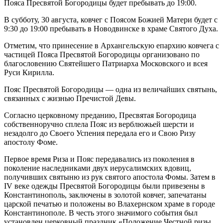
Пояса Пресвятой Богородицы будет пребывать до 19:00.
В субботу, 30 августа, ковчег с Поясом Божией Матери будет с
9:30 до 19:00 пребывать в Новодвинске в храме Святого Духа.
Отметим, что принесение в Архангельскую епархию ковчега с
частицей Пояса Пресвятой Богородицы организовано по
благословению Святейшего Патриарха Московского и всея
Руси Кирилла.
Пояс Пресвятой Богородицы — одна из величайших святынь,
связанных с жизнью Пречистой Девы.
Согласно церковному преданию, Пресвятая Богородица
собственноручно сплела Пояс из верблюжьей шерсти и
незадолго до Своего Успения передала его и Свою Ризу
апостолу Фоме.
Первое время Риза и Пояс передавались из поколения в
поколение наследниками двух иерусалимских вдовиц,
получивших святыню из рук святого апостола Фомы. Затем в
IV веке одежды Пресвятой Богородицы были привезены в
Константинополь, заключены в золотой ковчег, запечатаны
царской печатью и положены во Влахернском храме в городе
Константинополе. В честь этого значимого события был
установлен церковный праздник «Положение Честной ризы