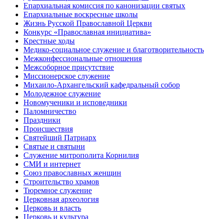
Епархиальная комиссия по канонизации святых
Епархиальные воскресные школы
Жизнь Русской Православной Церкви
Конкурс «Православная инициатива»
Крестные ходы
Медико-социальное служение и благотворительность
Межконфессиональные отношения
Межсоборное присутствие
Миссионерское служение
Михаило-Архангельский кафедральный собор
Молодежное служение
Новомученики и исповедники
Паломничество
Праздники
Происшествия
Святейший Патриарх
Святые и святыни
Служение митрополита Корнилия
СМИ и интернет
Союз православных женщин
Строительство храмов
Тюремное служение
Церковная археология
Церковь и власть
Церковь и культура