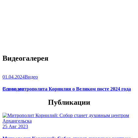
Видеогалерея
01.04.2024
Видео
Слово митрополита Корнилия о Великом посте 2024 года
Все видео
Публикации
25 Авг 2023