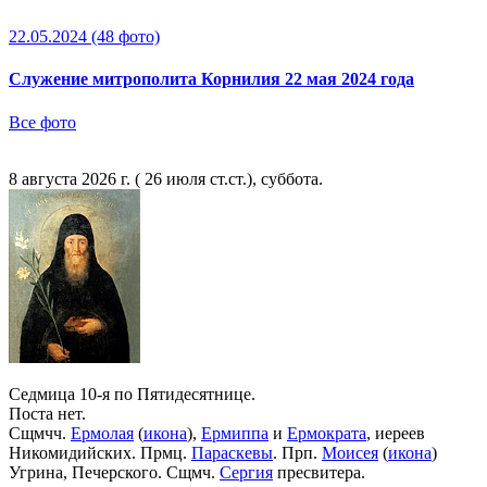
22.05.2024
(48 фото)
Служение митрополита Корнилия 22 мая 2024 года
Все фото
8 августа 2026 г. ( 26 июля ст.ст.), суббота.
Седмица 10-я по Пятидесятнице.
Поста нет.
Сщмчч.
Ермолая
(
икона
),
Ермиппа
и
Ермократа
, иереев
Никомидийских. Прмц.
Параскевы
. Прп.
Моисея
(
икона
)
Угрина, Печерского. Сщмч.
Сергия
пресвитера.