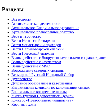
Разделы
Все новости
Антисектантская деятельность
Архангельское Епархиальное управление
Архангельское православное братство
Вера и творчество
Вести Котласской епархии
Вести монастырей и приходов
Вести Нарьян-Марской епархии
Вести Плесецкой епархии
Взаимодействие с Вооруженными силами и правоохран
Взаимодействие с казачеством
Взаимодействие с МЧС
Возрождение северных святынь
Всемирный Русский Народный Собор
Духовенство
Духовное образование и катехизация
Епархиальная комиссия по канонизации святых
Епархиальные воскресные школы
Жизнь Русской Православной Церкви
Конкурс «Православная инициатива»
Крестные ходы