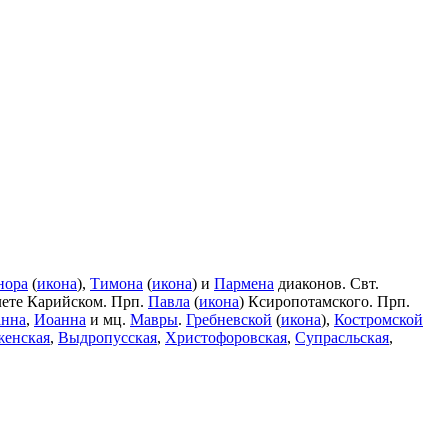
нора
(
икона
),
Тимона
(
икона
) и
Пармена
диаконов. Свт.
лете Карийском. Прп.
Павла
(
икона
) Ксиропотамского. Прп.
нна
,
Иоанна
и мц.
Мавры
.
Гребневской
(
икона
),
Костромской
женская
,
Выдропусская
,
Христофоровская
,
Супрасльская
,