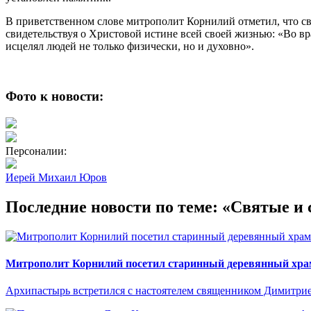
В приветственном слове митрополит Корнилий отметил, что св
свидетельствуя о Христовой истине всей своей жизнью: «Во в
исцелял людей не только физически, но и духовно».
Фото к новости:
Персоналии:
Иерей Михаил Юров
Последние новости по теме: «Святые и
Митрополит Корнилий посетил старинный деревянный храм
Архипастырь встретился с настоятелем священником Димитри