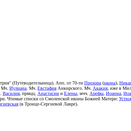
рия" (Путеводительница). Апп. от 70-ти
Прохора
(
икона
),
Ника
 Мч.
Иулиана
. Мч.
Евстафия
Анкирского. Мч.
Акакия
, иже в Ми
ч.
Василия
, прмцц.
Анастасии
и
Елены
, мчч.
Арефы
,
Иоанна
,
Иоа
ери. Чтимые списки со Смоленской иконы Божией Матери:
Устю
ргиевская
(в Троице-Сергиевой Лавре).