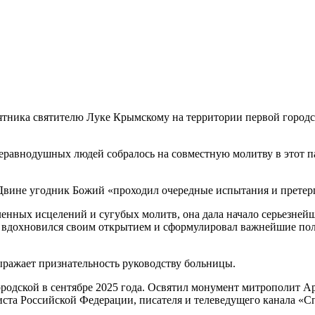
ятника святителю Луке Крымскому на территории первой городс
еравнодушных людей собралось на совместную молитву в этот п
 Двине угодник Божий «проходил очередные испытания и претерп
ленных исцелений и сугубых молитв, она дала начало серьезне
н, вдохновился своим открытием и сформулировал важнейшие по
ыражает признательность руководству больницы.
родской в сентябре 2025 года. Освятил монумент митрополит 
та Российской Федерации, писателя и телеведущего канала «Сп