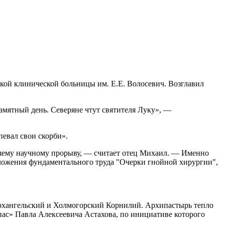
кой клинической больницы им. Е.Е. Волосевич. Возглавил
амятный день. Северяне чтут святителя Луку», —
евал свои скорби».
йшему научному прорыву, — считает отец Михаил. — Именно
ложения фундаментального труда "Очерки гнойной хирургии",
Архангельский и Холмогорский Корнилий. Архипастырь тепло
ас» Павла Алексеевича Астахова, по инициативе которого