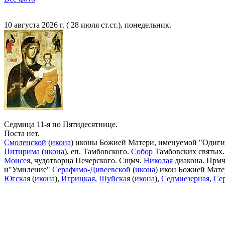
10 августа 2026 г. ( 28 июля ст.ст.), понедельник.
Седмица 11-я по Пятидесятнице.
Поста нет.
Смоленской
(
икона
) иконы Божией Матери, именуемой "Одигит
Питирима
(
икона
), еп. Тамбовского.
Собор
Тамбовских святых.
Моисея
, чудотворца Печерского. Сщмч.
Николая
диакона. Прм
и"Умиление"
Серафимо-Дивеевской
(
икона
) икон Божией Мат
Югская
(
икона
),
Игрицкая
,
Шуйская
(
икона
),
Седмиезерная
,
Се