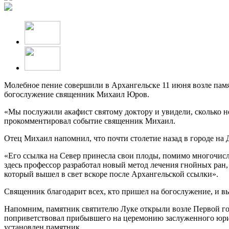
Молебное пение совершили в Архангельске 11 июня возле пам
богослужение священник Михаил Юров.
«Мы послужили акафист святому доктору и увидели, сколько н
прокомментировал событие священник Михаил.
Отец Михаил напомнил, что почти столетие назад в городе на
«Его ссылка на Север принесла свои плоды, помимо многочис
здесь профессор разработал новый метод лечения гнойных ра
который вышел в свет вскоре после Архангельской ссылки».
Священник благодарит всех, кто пришел на богослужение, и в
Напомним, памятник святителю Луке открыли возле Первой го
поприветствовал прибывшего на церемонию заслуженного юрис
установлен памятник.