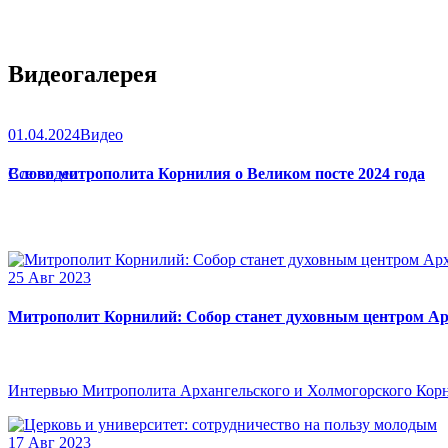
Видеогалерея
01.04.2024
Видео
Слово митрополита Корнилия о Великом посте 2024 года
Все видео
25 Авг 2023
Митрополит Корнилий: Собор станет духовным центром Ар
Интервью Митрополита Архангельского и Холмогорского Кор
17 Авг 2023