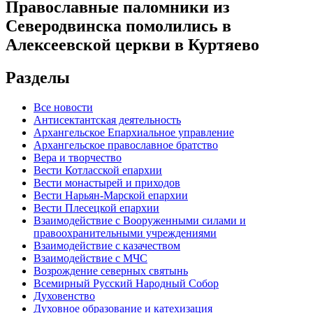
Православные паломники из
Северодвинска помолились в
Алексеевской церкви в Куртяево
Разделы
Все новости
Антисектантская деятельность
Архангельское Епархиальное управление
Архангельское православное братство
Вера и творчество
Вести Котласской епархии
Вести монастырей и приходов
Вести Нарьян-Марской епархии
Вести Плесецкой епархии
Взаимодействие с Вооруженными силами и
правоохранительными учреждениями
Взаимодействие с казачеством
Взаимодействие с МЧС
Возрождение северных святынь
Всемирный Русский Народный Собор
Духовенство
Духовное образование и катехизация