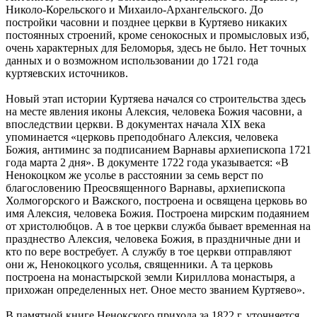
Николо-Корельского и Михаило-Архангельского. До
постройки часовни и позднее церкви в Куртяево никаких
постоянных строений, кроме сенокосных и промысловых изб,
очень характерных для Беломорья, здесь не было. Нет точных
данных и о возможном использовании до 1721 года
куртяевских источников.
Новый этап истории Куртяева начался со строительства здесь
на месте явления иконы Алексия, человека Божия часовни, а
впоследствии церкви. В документах начала XIX века
упоминается «церковь преподобнаго Алексия, человека
Божия, антиминс за подписанием Варнавы архиепископа 1721
года марта 2 дня». В документе 1722 года указывается: «В
Ненокоцком же усолье в расстоянии за семь верст по
благословению Преосвященного Варнавы, архиепископа
Холмогорского и Важского, построена и освящена церковь во
имя Алексия, человека Божия. Построена мирским подаянием
от христолюбцов. А в тое церкви служба бывает временная на
празднество Алексия, человека Божия, в праздничные дни и
кто по вере востребует. А службу в тое церкви отправляют
они ж, Ненокоцкого усолья, священники. А та церковь
построена на монастырской земли Кириллова монастыря, а
прихожан определенных нет. Оное место званием Куртяево».
В памятной книге Ненокского прихода за 1822 г. уточняется,