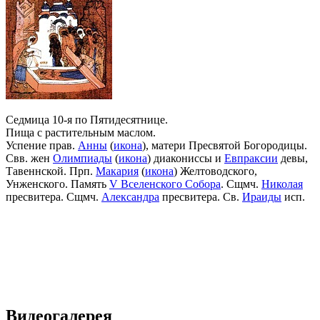
Седмица 10-я по Пятидесятнице.
Пища с растительным маслом.
Успение прав.
Анны
(
икона
), матери Пресвятой Богородицы.
Свв. жен
Олимпиады
(
икона
) диакониссы и
Евпраксии
девы,
Тавеннской. Прп.
Макария
(
икона
) Желтоводского,
Унженского. Память
V Вселенского Собора
. Сщмч.
Николая
пресвитера. Сщмч.
Александра
пресвитера. Св.
Ираиды
исп.
Видеогалерея