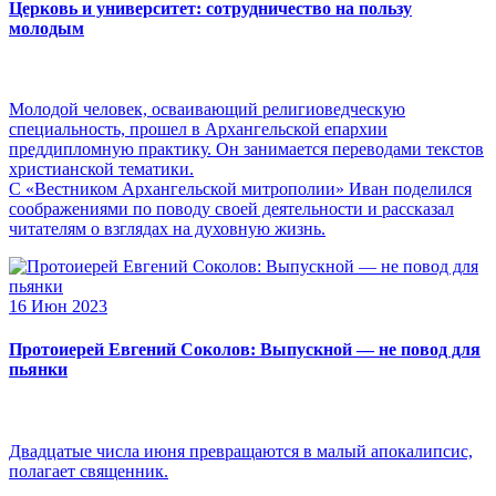
Церковь и университет: сотрудничество на пользу
молодым
Молодой человек, осваивающий религиоведческую
специальность, прошел в Архангельской епархии
преддипломную практику. Он занимается переводами текстов
христианской тематики.
С «Вестником Архангельской митрополии» Иван поделился
соображениями по поводу своей деятельности и рассказал
читателям о взглядах на духовную жизнь.
16 Июн 2023
Протоиерей Евгений Соколов: Выпускной — не повод для
пьянки
Двадцатые числа июня превращаются в малый апокалипсис,
полагает священник.