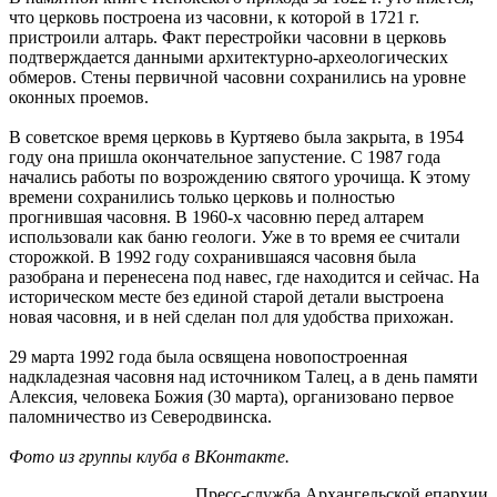
что церковь построена из часовни, к которой в 1721 г.
пристроили алтарь. Факт перестройки часовни в церковь
подтверждается данными архитектурно-археологических
обмеров. Стены первичной часовни сохранились на уровне
оконных проемов.
В советское время церковь в Куртяево была закрыта, в 1954
году она пришла окончательное запустение. С 1987 года
начались работы по возрождению святого урочища. К этому
времени сохранились только церковь и полностью
прогнившая часовня. В 1960-х часовню перед алтарем
использовали как баню геологи. Уже в то время ее считали
сторожкой. В 1992 году сохранившаяся часовня была
разобрана и перенесена под навес, где находится и сейчас. На
историческом месте без единой старой детали выстроена
новая часовня, и в ней сделан пол для удобства прихожан.
29 марта 1992 года была освящена новопостроенная
надкладезная часовня над источником Талец, а в день памяти
Алексия, человека Божия (30 марта), организовано первое
паломничество из Северодвинска.
Фото из группы клуба в ВКонтакте.
Пресс-служба Архангельской епархии