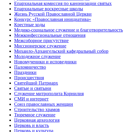
Епархиальная комиссия по канонизации святых
Епархиальные воскресные школы
Жизнь Русской Православной Церкви
Конкурс «Православная инициатива»
Крестные ходы
Медико-социальное служение и благотворительность
Межконфессиональные отношения
Межсоборное присутствие
Миссионерское служение
Михаило-Архангельский кафедральный собор
Молодежное служение
Новомученики и исповедники
Паломничество
Праздники
Происшествия
Святейший Патриарх
Святые и святыни
Служение митрополита Корнилия
СМИ и интернет
Союз православных женщин
Строительство храмов
Тюремное служение
Церковная археология
Церковь и власть
Церковь и культура