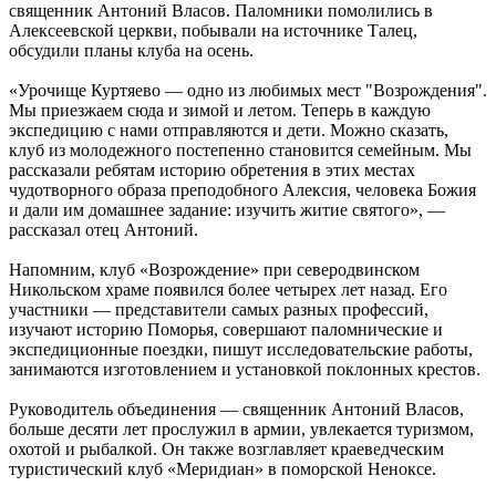
священник Антоний Власов. Паломники помолились в
Алексеевской церкви, побывали на источнике Талец,
обсудили планы клуба на осень.
«Урочище Куртяево — одно из любимых мест "Возрождения".
Мы приезжаем сюда и зимой и летом. Теперь в каждую
экспедицию с нами отправляются и дети. Можно сказать,
клуб из молодежного постепенно становится семейным. Мы
рассказали ребятам историю обретения в этих местах
чудотворного образа преподобного Алексия, человека Божия
и дали им домашнее задание: изучить житие святого», —
рассказал отец Антоний.
Напомним, клуб «Возрождение» при северодвинском
Никольском храме появился более четырех лет назад. Его
участники — представители самых разных профессий,
изучают историю Поморья, совершают паломнические и
экспедиционные поездки, пишут исследовательские работы,
занимаются изготовлением и установкой поклонных крестов.
Руководитель объединения — священник Антоний Власов,
больше десяти лет прослужил в армии, увлекается туризмом,
охотой и рыбалкой. Он также возглавляет краеведческим
туристический клуб «Меридиан» в поморской Неноксе.