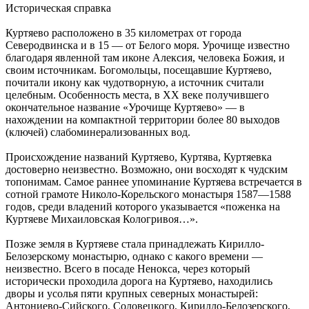
Историческая справка
Куртяево расположено в 35 километрах от города
Северодвинска и в 15 — от Белого моря. Урочище известно
благодаря явленной там иконе Алексия, человека Божия, и
своим источникам. Богомольцы, посещавшие Куртяево,
почитали икону как чудотворную, а источник считали
целебным. Особенность места, в XX веке получившего
окончательное название «Урочище Куртяево» — в
нахождении на компактной территории более 80 выходов
(ключей) слабоминерализованных вод.
Происхождение названий Куртяево, Куртява, Куртяевка
достоверно неизвестно. Возможно, они восходят к чудским
топонимам. Самое раннее упоминание Куртяева встречается в
сотной грамоте Николо-Корельского монастыря 1587—1588
годов, среди владений которого указывается «поженка на
Куртяеве Михаиловская Кологривоя…».
Позже земля в Куртяеве стала принадлежать Кирилло-
Белозерскому монастырю, однако с какого времени —
неизвестно. Всего в посаде Ненокса, через который
исторически проходила дорога на Куртяево, находились
дворы и усолья пяти крупных северных монастырей:
Антониево-Сийского, Соловецкого, Кирилло-Белозерского,