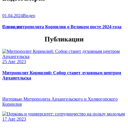
01.04.2024
Видео
Слово митрополита Корнилия о Великом посте 2024 года
Все видео
Публикации
25 Авг 2023
Митрополит Корнилий: Собор станет духовным центром
Архангельска
Интервью Митрополита Архангельского и Холмогорского
Корнилия
17 Авг 2023