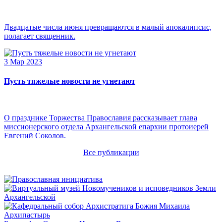
Двадцатые числа июня превращаются в малый апокалипсис,
полагает священник.
3 Мар 2023
Пусть тяжелые новости не угнетают
О празднике Торжества Православия рассказывает глава
миссионерского отдела Архангельской епархии протоиерей
Евгений Соколов.
Все публикации
Архипастырь