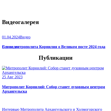
Видеогалерея
01.04.2024
Видео
Слово митрополита Корнилия о Великом посте 2024 года
Все видео
Публикации
25 Авг 2023
Митрополит Корнилий: Собор станет духовным центром
Архангельска
Интервью Митрополита Архангельского и Холмогорского