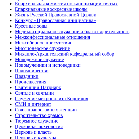
Епархиальная комиссия по канонизации святых
Епархиальные воскресные школы
Жизнь Русской Православной Церкви
Конкурс «Православная инициатива»
Крестные ходы
Медико-социальное служение и благотворительность
Межконфессиональные отношения
Межсоборное присутствие
Миссионерское служение
Михаило-Архангельский кафедральный собор
Молодежное служение
Новомученики и исповедники
Паломничество
Праздники
Происшествия
Святейший Патриарх
Святые и святыни
Служение митрополита Корнилия
СМИ и интернет
Союз православных женщин
Строительство храмов
Тюремное служение
Церковная археология
Церковь и власть
Церковь и культура