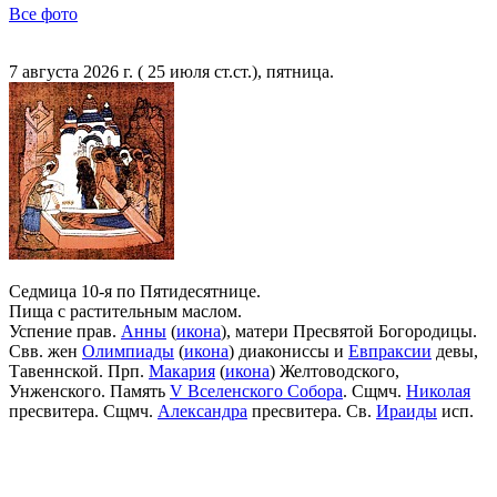
Все фото
7 августа 2026 г. ( 25 июля ст.ст.), пятница.
Седмица 10-я по Пятидесятнице.
Пища с растительным маслом.
Успение прав.
Анны
(
икона
), матери Пресвятой Богородицы.
Свв. жен
Олимпиады
(
икона
) диакониссы и
Евпраксии
девы,
Тавеннской. Прп.
Макария
(
икона
) Желтоводского,
Унженского. Память
V Вселенского Собора
. Сщмч.
Николая
пресвитера. Сщмч.
Александра
пресвитера. Св.
Ираиды
исп.