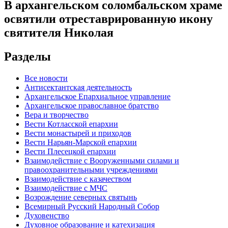
В архангельском соломбальском храме
освятили отреставрированную икону
святителя Николая
Разделы
Все новости
Антисектантская деятельность
Архангельское Епархиальное управление
Архангельское православное братство
Вера и творчество
Вести Котласской епархии
Вести монастырей и приходов
Вести Нарьян-Марской епархии
Вести Плесецкой епархии
Взаимодействие с Вооруженными силами и
правоохранительными учреждениями
Взаимодействие с казачеством
Взаимодействие с МЧС
Возрождение северных святынь
Всемирный Русский Народный Собор
Духовенство
Духовное образование и катехизация