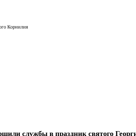
ого Корнилия
ршили службы в праздник святого Георг