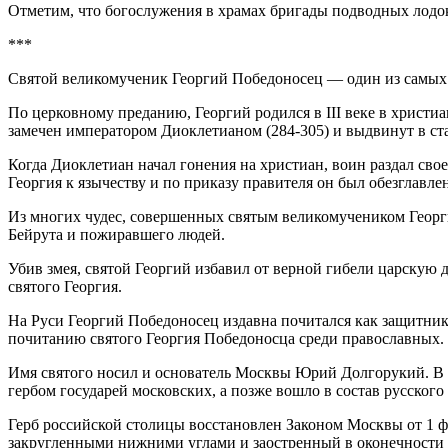
Отметим, что богослужения в храмах бригады подводных лодок
***
Святой великомученик Георгий Победоносец — один из самых 
По церковному преданию, Георгий родился в III веке в христиа
замечен императором Диоклетианом (284-305) и выдвинут в ст
Когда Диоклетиан начал гонения на христиан, воин раздал сво
Георгия к язычеству и по приказу правителя он был обезглавлен.
Из многих чудес, совершенных святым великомучеником Георгие
Бейрута и пожиравшего людей.
Убив змея, святой Георгий избавил от верной гибели царскую д
святого Георгия.
На Руси Георгий Победоносец издавна почитался как защитни
почитанию святого Георгия Победоносца среди православных. 
Имя святого носил и основатель Москвы Юрий Долгорукий. В 
гербом государей московских, а позже вошло в состав русског
Герб российской столицы восстановлен Законом Москвы от 1 фе
закругленными нижними углами и заостренный в оконечности т