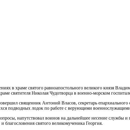
ниях в храме святого равноапостольного великого князя Влад
храме святителя Николая Чудотворца в военно-морском госпитал
совершил священник Антоний Власов, секретарь епархиального
хся подводных лодок по работе с верующими военнослужащими
просы, напутствовал воинов на дальнейшее несение службы и по
 благословения святого великомученика Георгия.