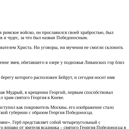
в римское войско, он прославился своей храбростью, был
 и чудес, за что был назван Победоносным.
ователем Христа. Ни уговоры, ни мучения не смогли склонить
ние змея, обитавшего в озере у подножья Ливанских гор близ
 берегу которого расположен Бейрут, и сегодня носит имя
лав Мудрый, в крещении Георгий, первым способствовал
 храм святого Георгия в Киеве.
ступил как покровитель Москвы, его изображение стало
вской губернии с образом Георгия Победоносца.
Змие». Герб представляет собой четырехугольный с
 вправо от зрителя всадника – святого Георгия Победоносца в