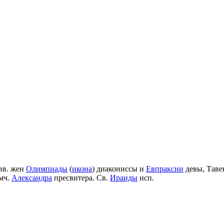
вв. жен
Олимпиады
(
икона
) диакониссы и
Евпраксии
девы, Таве
мч.
Александра
пресвитера. Св.
Ираиды
исп.