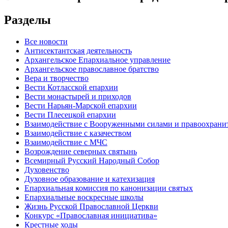
Разделы
Все новости
Антисектантская деятельность
Архангельское Епархиальное управление
Архангельское православное братство
Вера и творчество
Вести Котласской епархии
Вести монастырей и приходов
Вести Нарьян-Марской епархии
Вести Плесецкой епархии
Взаимодействие с Вооруженными силами и правоохран
Взаимодействие с казачеством
Взаимодействие с МЧС
Возрождение северных святынь
Всемирный Русский Народный Собор
Духовенство
Духовное образование и катехизация
Епархиальная комиссия по канонизации святых
Епархиальные воскресные школы
Жизнь Русской Православной Церкви
Конкурс «Православная инициатива»
Крестные ходы