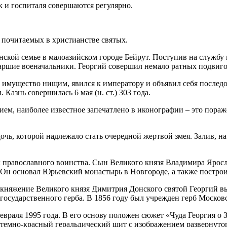
 и госпиталя совершаются регулярно.
почитаемых в христианстве святых.
нской семье в малоазийском городе Бейрут. Поступив на службу 
аршие военачальники. Георгий совершил немало ратных подвигов
е имущество нищим, явился к императору и объявил себя послед
 Казнь совершилась 6 мая (н. ст.) 303 года.
м, наиболее известное запечатлено в иконографии – это пораже
очь, которой надлежало стать очередной жертвой змея. Залив, на
к православного воинства. Сын Великого князя Владимира Ярос
Он основал Юрьевский монастырь в Новгороде, а также построил
княжение Великого князя Димитрия Донского святой Георгий вы
о государственного герба. В 1856 году был учрежден герб Моско
враля 1995 года. В его основу положен сюжет «Чуда Георгия о 
емно-красный геральдический щит с изображением развернутого