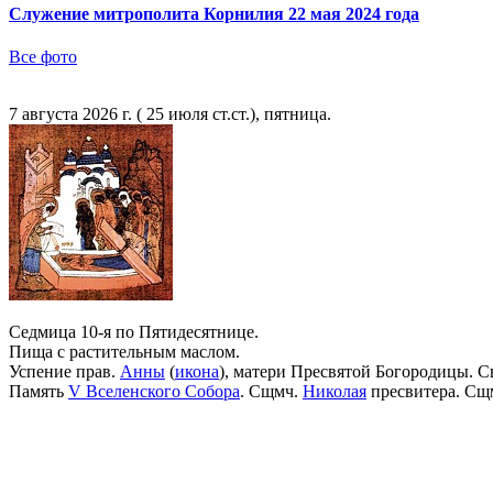
Служение митрополита Корнилия 22 мая 2024 года
Все фото
7 августа 2026 г. ( 25 июля ст.ст.), пятница.
Седмица 10-я по Пятидесятнице.
Пища с растительным маслом.
Успение прав.
Анны
(
икона
), матери Пресвятой Богородицы. С
Память
V Вселенского Собора
. Сщмч.
Николая
пресвитера. Сщ