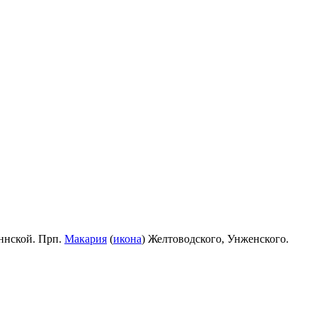
ннской. Прп.
Макария
(
икона
) Желтоводского, Унженского.