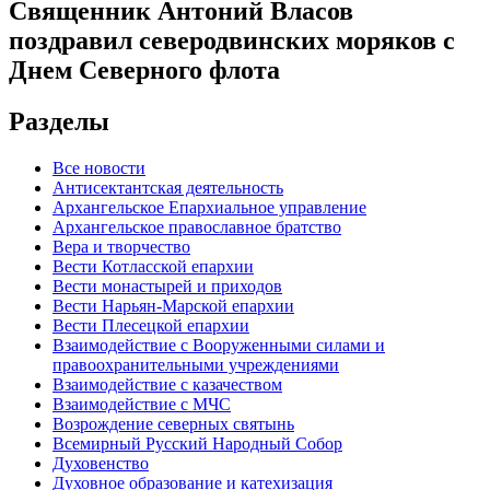
Священник Антоний Власов
поздравил северодвинских моряков с
Днем Северного флота
Разделы
Все новости
Антисектантская деятельность
Архангельское Епархиальное управление
Архангельское православное братство
Вера и творчество
Вести Котласской епархии
Вести монастырей и приходов
Вести Нарьян-Марской епархии
Вести Плесецкой епархии
Взаимодействие с Вооруженными силами и
правоохранительными учреждениями
Взаимодействие с казачеством
Взаимодействие с МЧС
Возрождение северных святынь
Всемирный Русский Народный Собор
Духовенство
Духовное образование и катехизация