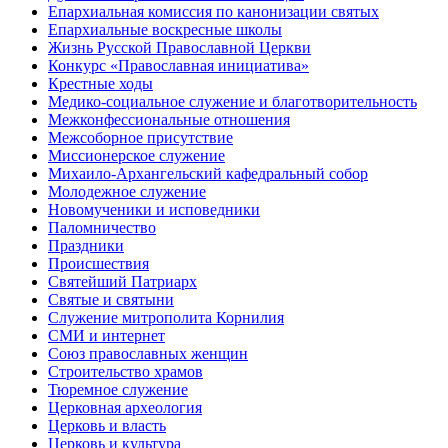
Епархиальная комиссия по канонизации святых
Епархиальные воскресные школы
Жизнь Русской Православной Церкви
Конкурс «Православная инициатива»
Крестные ходы
Медико-социальное служение и благотворительность
Межконфессиональные отношения
Межсоборное присутствие
Миссионерское служение
Михаило-Архангельский кафедральный собор
Молодежное служение
Новомученики и исповедники
Паломничество
Праздники
Происшествия
Святейший Патриарх
Святые и святыни
Служение митрополита Корнилия
СМИ и интернет
Союз православных женщин
Строительство храмов
Тюремное служение
Церковная археология
Церковь и власть
Церковь и культура