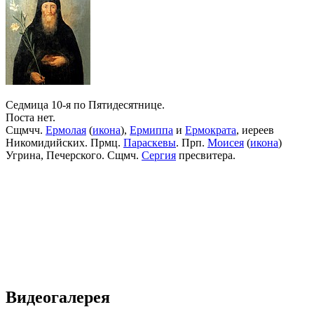
Седмица 10-я по Пятидесятнице.
Поста нет.
Сщмчч.
Ермолая
(
икона
),
Ермиппа
и
Ермократа
, иереев
Никомидийских. Прмц.
Параскевы
. Прп.
Моисея
(
икона
)
Угрина, Печерского. Сщмч.
Сергия
пресвитера.
Видеогалерея