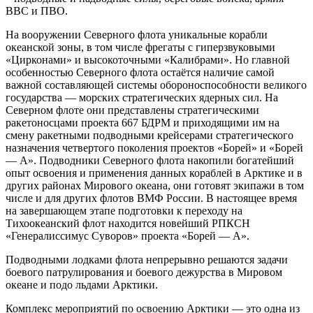
ВВС и ПВО.
На вооружении Северного флота уникальные корабли
океанской зоны, в том числе фрегаты с гиперзвуковыми
«Цирконами» и высокоточными «Калибрами». Но главной
особенностью Северного флота остаётся наличие самой
важной составляющей системы обороноспособности великого
государства — морских стратегических ядерных сил. На
Северном флоте они представлены стратегическими
ракетоносцами проекта 667 БДРМ и приходящими им на
смену ракетными подводными крейсерами стратегического
назначения четвертого поколения проектов «Борей» и «Борей
— А». Подводники Северного флота накопили богатейший
опыт освоения и применения данных кораблей в Арктике и в
других районах Мирового океана, они готовят экипажи в том
числе и для других флотов ВМФ России. В настоящее время
на завершающем этапе подготовки к переходу на
Тихоокеанский флот находится новейший РПКСН
«Генералиссимус Суворов» проекта «Борей — А».
Подводными лодками флота непрерывно решаются задачи
боевого патрулирования и боевого дежурства в Мировом
океане и подо льдами Арктики.
Комплекс мероприятий по освоению Арктики — это одна из