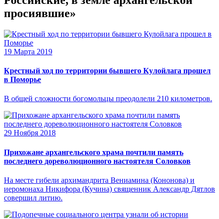
просиявшие»
19 Марта 2019
Крестный ход по территории бывшего Кулойлага прошел
в Поморье
В общей сложности богомольцы преодолели 210 километров.
29 Ноября 2018
Прихожане архангельского храма почтили память
последнего дореволюционного настоятеля Соловков
На месте гибели архимандрита Вениамина (Кононова) и
иеромонаха Никифора (Кучина) священник Александр Дятлов
совершил литию.