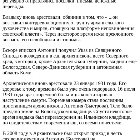
регулярно отправлялись посылки, письма, денежные
переводы.
Владыку вновь арестовали, обвинив в том, что « ...он
возглавил контрреволюционную группу архангельского
духовенства и мирян, стоящую на платформе неповиновения
советской власти». Через некоторое время из-за преклонного
возраста его освободили из тюрьмы.
Вскоре епископ Антоний получил Указ из Священного
Синода о возведении в сан архиепископа всего Северного
края, в который, кроме Архангельской губернии, входили еще
Вологодская, Северо-Двинская губернии и автономная
область Коми.
Архиепископа вновь арестовали 23 января 1931 года. Его
здоровье к тому времени было уже очень подорвано. 16 июля
1931 года врач тюремной больницы констатировал
наступление смерти. Тюремная камера стала последним
пристанищем архиепископа Антония (Быстрова). Тело было
предано земле на Вологодском кладбище. Спустя некоторое
время владыка был перезахоронен на Ильинском кладбище,
по свидетельствам современников, со всеми почестями.
В 2008 году в Архангельске был открыт приход в честь
священномученика Антония (Быстрова) на