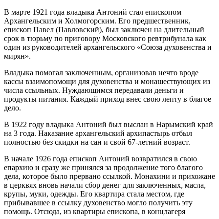
В марте 1921 года владыка Антоний стал епископом
Архангельским и Холмогорским. Его предшественник,
епископ Павел (Павловский), был заключен на длительный
срок в тюрьму по приговору Московского ревтрибунала как
один из руководителей архангельского «Союза духовенства и
мирян».
Владыка помогал заключенным, организовав нечто вроде
кассы взаимопомощи для духовенства и монашествующих из
числа ссыльных. Нуждающимся передавали деньги и
продукты питания. Каждый приход внес свою лепту в благое
дело.
В 1922 году владыка Антоний был выслан в Нарымский край
на 3 года. Наказание архангельский архипастырь отбыл
полностью без скидки на сан и свой 67-летний возраст.
В начале 1926 года епископ Антоний возвратился в свою
епархию и сразу же принялся за продолжение того благого
дела, которое было прервано ссылкой. Монахини и прихожане
в церквях вновь начали сбор денег для заключенных, масла,
крупы, муки, одежды. Его квартира стала местом, где
прибывавшее в ссылку духовенство могло получить эту
помощь. Отсюда, из квартиры епископа, в концлагеря