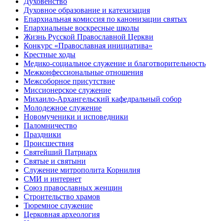
Духовенство
Духовное образование и катехизация
Епархиальная комиссия по канонизации святых
Епархиальные воскресные школы
Жизнь Русской Православной Церкви
Конкурс «Православная инициатива»
Крестные ходы
Медико-социальное служение и благотворительность
Межконфессиональные отношения
Межсоборное присутствие
Миссионерское служение
Михаило-Архангельский кафедральный собор
Молодежное служение
Новомученики и исповедники
Паломничество
Праздники
Происшествия
Святейший Патриарх
Святые и святыни
Служение митрополита Корнилия
СМИ и интернет
Союз православных женщин
Строительство храмов
Тюремное служение
Церковная археология