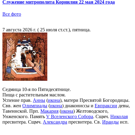
Служение митрополита Корнилия 22 мая 2024 года
Все фото
7 августа 2026 г. ( 25 июля ст.ст.), пятница.
Седмица 10-я по Пятидесятнице.
Пища с растительным маслом.
Успение прав.
Анны
(
икона
), матери Пресвятой Богородицы.
Свв. жен
Олимпиады
(
икона
) диакониссы и
Евпраксии
девы,
Тавеннской. Прп.
Макария
(
икона
) Желтоводского,
Унженского. Память
V Вселенского Собора
. Сщмч.
Николая
пресвитера. Сщмч.
Александра
пресвитера. Св.
Ираиды
исп.