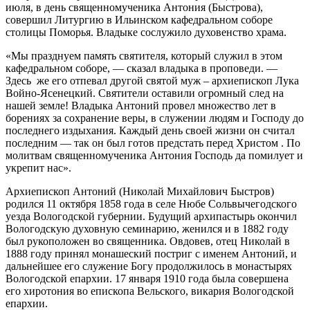
июля, в день священномученика Антония (Быстрова),
совершил Литургию в Ильинском кафедральном соборе
столицы Поморья. Владыке сослужило духовенство храма.
«Мы празднуем память святителя, который служил в этом
кафедральном соборе, — сказал владыка в проповеди. —
Здесь же его отпевал другой святой муж – архиепископ Лука
Войно-Ясенецкий. Святители оставили огромный след на
нашей земле! Владыка Антоний провел множество лет в
борениях за сохранение веры, в служении людям и Господу до
последнего издыхания. Каждый день своей жизни он считал
последним — так он был готов предстать перед Христом . По
молитвам священномученика Антония Господь да помилует и
укрепит нас».
Архиепископ Антоний (Николай Михайлович Быстров)
родился 11 октября 1858 года в селе Нюбе Сольвычегодского
уезда Вологодской губернии. Будущий архипастырь окончил
Вологодскую духовную семинарию, женился и в 1882 году
был рукоположен во священника. Овдовев, отец Николай в
1888 году принял монашеский постриг с именем Антоний, и
дальнейшее его служение Богу продолжилось в монастырях
Вологодской епархии. 17 января 1910 года была совершена
его хиротония во епископа Вельского, викария Вологодской
епархии.