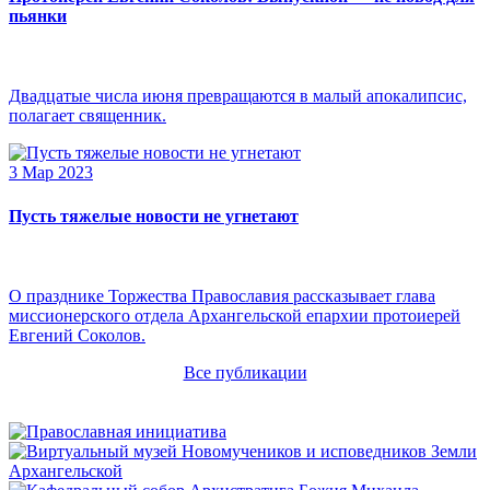
пьянки
Двадцатые числа июня превращаются в малый апокалипсис,
полагает священник.
3 Мар 2023
Пусть тяжелые новости не угнетают
О празднике Торжества Православия рассказывает глава
миссионерского отдела Архангельской епархии протоиерей
Евгений Соколов.
Все публикации