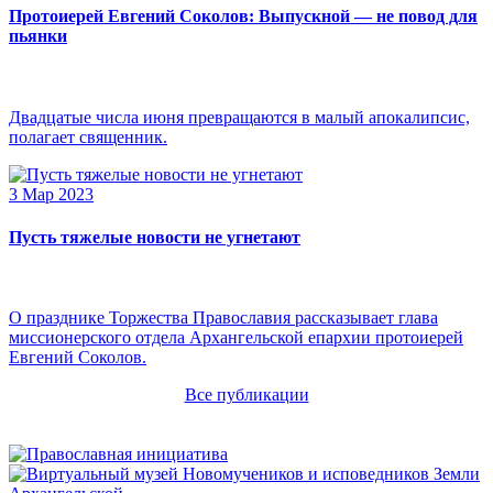
Протоиерей Евгений Соколов: Выпускной — не повод для
пьянки
Двадцатые числа июня превращаются в малый апокалипсис,
полагает священник.
3 Мар 2023
Пусть тяжелые новости не угнетают
О празднике Торжества Православия рассказывает глава
миссионерского отдела Архангельской епархии протоиерей
Евгений Соколов.
Все публикации