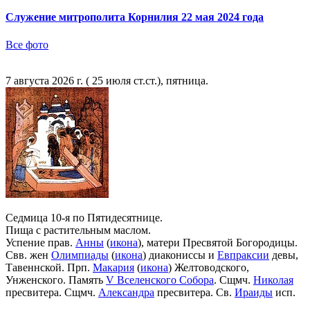
Служение митрополита Корнилия 22 мая 2024 года
Все фото
7 августа 2026 г. ( 25 июля ст.ст.), пятница.
Седмица 10-я по Пятидесятнице.
Пища с растительным маслом.
Успение прав.
Анны
(
икона
), матери Пресвятой Богородицы.
Свв. жен
Олимпиады
(
икона
) диакониссы и
Евпраксии
девы,
Тавеннской. Прп.
Макария
(
икона
) Желтоводского,
Унженского. Память
V Вселенского Собора
. Сщмч.
Николая
пресвитера. Сщмч.
Александра
пресвитера. Св.
Ираиды
исп.