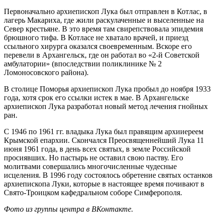
Первоначально архиепископ Лука был отправлен в Котлас, в
лагерь Макариха, где жили раскулаченные и выселенные на
Север крестьяне. В это время там свирепствовала эпидемия
брюшного тифа. В Котласе не хватало врачей, и приезд
ссыльного хирурга оказался своевременным. Вскоре его
перевели в Архангельск, где он работал во «2-й Советской
амбулатории» (впоследствии поликлинике № 2
Ломоносовского района).
В столице Поморья архиепископ Лука пробыл до ноября 1933
года, хотя срок его ссылки истек в мае. В Архангельске
архиепископ Лука разработал новый метод лечения гнойных
ран.
С 1946 по 1961 гг. владыка Лука был правящим архииереем
Крымской епархии. Скончался Преосвященнейший Лука 11
июня 1961 года, в день всех святых, в земле Российской
просиявших. Но пастырь не оставил свою паству. Его
молитвами совершались многочисленные чудесные
исцеления. В 1996 году состоялось обретение святых останков
архиепископа Луки, которые в настоящее время почивают в
Свято-Троицком кафедральном соборе Симферополя.
Фото из группы центра в ВКонтакте.