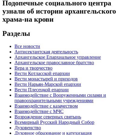
Подопечные социального центра
узнали об истории архангельского
храма-на крови
Разделы
Все новости
Антисектантская деятельность
Архангельское Епархиальное управление
Архангельское православное братство
Вера и творчество
Вести Котласской епархии
Вести монастырей и приходов
Вести Нарьян-Марской епархии
Вести Плесецкой епархии
Взаимодействие с Вооруженными силами и
правоохранительными учреждениями
Взаимодействие с казачеством
Взаимодействие с МЧС
Возрождение северных святынь
Всемирный Русский Народный Собор
Духовенство
Духовное образование и катехизация