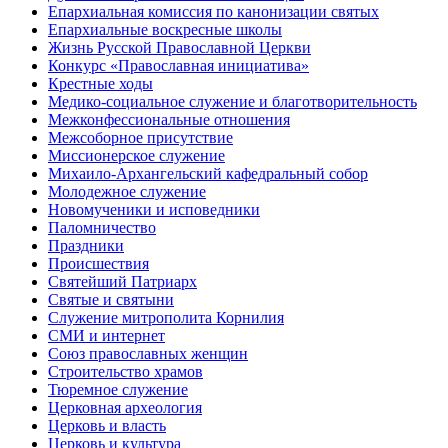
Епархиальная комиссия по канонизации святых
Епархиальные воскресные школы
Жизнь Русской Православной Церкви
Конкурс «Православная инициатива»
Крестные ходы
Медико-социальное служение и благотворительность
Межконфессиональные отношения
Межсоборное присутствие
Миссионерское служение
Михаило-Архангельский кафедральный собор
Молодежное служение
Новомученики и исповедники
Паломничество
Праздники
Происшествия
Святейший Патриарх
Святые и святыни
Служение митрополита Корнилия
СМИ и интернет
Союз православных женщин
Строительство храмов
Тюремное служение
Церковная археология
Церковь и власть
Церковь и культура