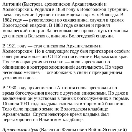
Антоний (Быстров), архиепископ Архангельский и
Холмогорский. Родился в 1858 году в Вологодской губернии,
начал служение Церкви с псаломщика в храмах Вологды. В
1882 году — рукоположен во священника, служил в храмах
Вологодской епархии. В 1888 года овдовел и принял
монашеский постриг. За несколько лет прошел путь от монаха
до епископа Вельского, викария Вологодской епархии.
В 1921 году — стал епископом Архангельским и
Холмогорским. Но в следующем году был приговорен особым
совещанием коллегии ОГПУ на поселение в Нарымском крае.
После возвращения из ссылки — вновь арестован по
обвинению в контрреволюционной деятельности. Но через
несколько месяцев — освобожден: в связи с прекращением
уголовного дела.
В 1930 году архиепископа Антония снова арестовали во
время богослужения вместе с другими епископами. Но даже в
заключении он участвовал в тайных богослужениях в тюрьме.
16 июля 1931 года владыка скончался в тюремной больнице.
Тело было предано земле не Вологодском кладбище
Архангельска. Спустя некоторое время владыка был
перезахоронен на Ильинском кладбище.
Архиепископ Лука
(Валентин Феликсович Войно-Ясенецкий)