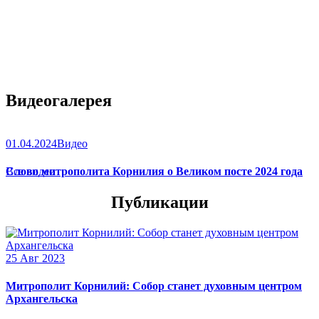
Видеогалерея
01.04.2024
Видео
Слово митрополита Корнилия о Великом посте 2024 года
Все видео
Публикации
25 Авг 2023
Митрополит Корнилий: Собор станет духовным центром
Архангельска