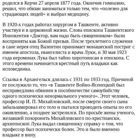
родился в Керчи 27 апреля 1877 года. Окончив гимназию,
решил, что обязан заниматься только тем, что «полезно для
страдающих людей» и выбрал медицину.
В 1920-х годах работал хирургом в Ташкенте, активно
участвуя и в церковной жизни. Слова епископа Ташкентского
Иннокентия «Доктор, вам надо быть священником» были
восприняты как Божий призыв. После трехлетнего служения
в сане иерея отец Валентин принимает монашеский постриг с
именем апостола, евангелиста и врача Луки, и 30 мая 1923
года иеромонах Лука был тайно хиротонисан в епископа. С
этого времени начинается крестный путь владыки как
исповедника.
Ссылка в Архангельск длилась с 1931 по 1933 год. Причиной
ее послужило то, что «в Ташкенте Войно-Ясенецкий был
несправедливо обвинен в пособничестве самоубийству
одного психически ненормального ученого». Этот человек,
профессор И. П. Михайловский, после смерти своего сына
забальзамировал его тело и пытался проводить опыты по его
оживлению, а позднее застрелился. По просьбе жены ученого,
желавшей похоронить Михайловского по-христиански,
архиепископ Лука выдал священнику справку о том, что
профессор был психически болен. Это и было вменено
владыке в вину.