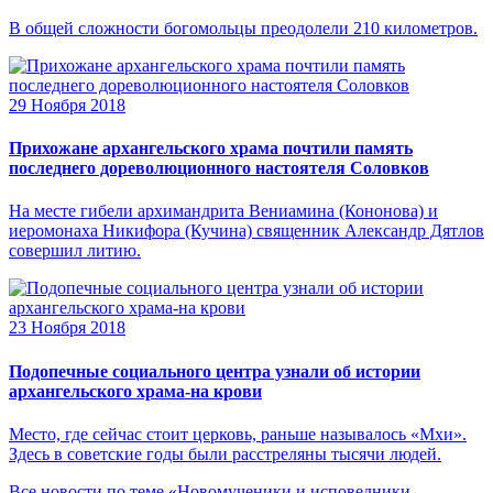
В общей сложности богомольцы преодолели 210 километров.
29 Ноября 2018
Прихожане архангельского храма почтили память
последнего дореволюционного настоятеля Соловков
На месте гибели архимандрита Вениамина (Кононова) и
иеромонаха Никифора (Кучина) священник Александр Дятлов
совершил литию.
23 Ноября 2018
Подопечные социального центра узнали об истории
архангельского храма-на крови
Место, где сейчас стоит церковь, раньше называлось «Мхи».
Здесь в советские годы были расстреляны тысячи людей.
Все новости по теме «Новомученики и исповедники