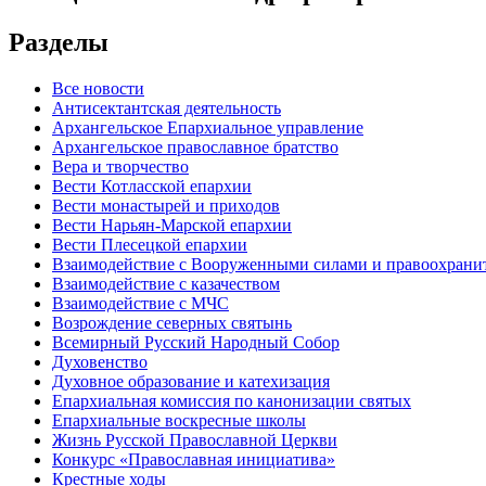
Разделы
Все новости
Антисектантская деятельность
Архангельское Епархиальное управление
Архангельское православное братство
Вера и творчество
Вести Котласской епархии
Вести монастырей и приходов
Вести Нарьян-Марской епархии
Вести Плесецкой епархии
Взаимодействие с Вооруженными силами и правоохран
Взаимодействие с казачеством
Взаимодействие с МЧС
Возрождение северных святынь
Всемирный Русский Народный Собор
Духовенство
Духовное образование и катехизация
Епархиальная комиссия по канонизации святых
Епархиальные воскресные школы
Жизнь Русской Православной Церкви
Конкурс «Православная инициатива»
Крестные ходы