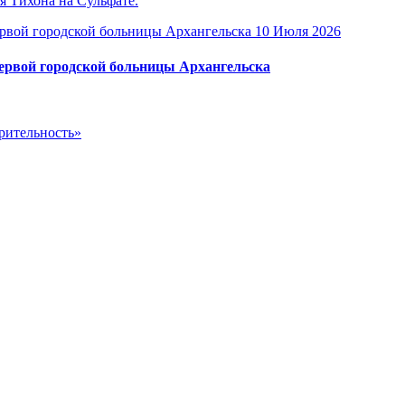
я Тихона на Сульфате.
10 Июля 2026
Первой городской больницы Архангельска
рительность»