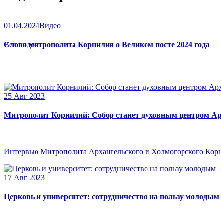
01.04.2024
Видео
Слово митрополита Корнилия о Великом посте 2024 года
Все видео
25 Авг 2023
Митрополит Корнилий: Собор станет духовным центром Ар
Интервью Митрополита Архангельского и Холмогорского Кор
17 Авг 2023
Церковь и университет: сотрудничество на пользу молодым