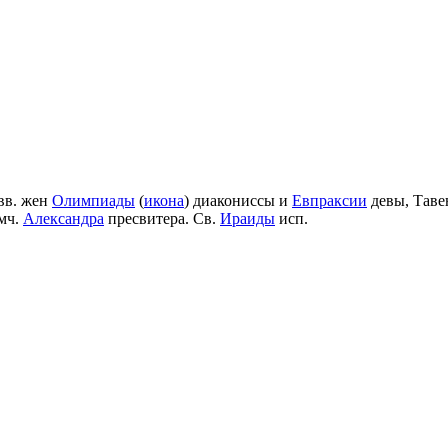
вв. жен
Олимпиады
(
икона
) диакониссы и
Евпраксии
девы, Таве
мч.
Александра
пресвитера. Св.
Ираиды
исп.