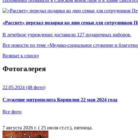
Паломники побывали в Сийском монастыре и в храме святител
«Рассвет» передал подарки ко дню семьи для сотрудников 
В лечебное учреждение доставили 127 подарочных наборов.
Все новости по теме «Медико-социальное служение и благотво
Возврат к списку
Фотогалерея
22.05.2024
(48 фото)
Служение митрополита Корнилия 22 мая 2024 года
Все фото
7 августа 2026 г. ( 25 июля ст.ст.), пятница.