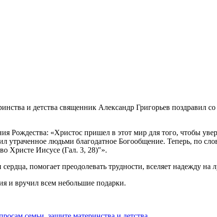
ринства и детства священник Александр Григорьев поздравил с
я Рождества: «Христос пришел в этот мир для того, чтобы уве
ил утраченное людьми благодатное Богообщение. Теперь, по слову
во Христе Иисусе (Гал. 3, 28)"».
 сердца, помогает преодолевать трудности, вселяет надежду на
я и вручил всем небольшие подарки.
росам семьи, защите материнства и детства