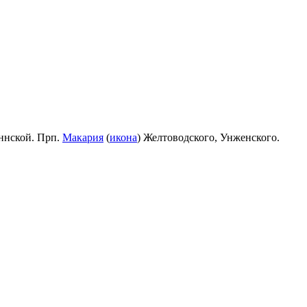
ннской. Прп.
Макария
(
икона
) Желтоводского, Унженского.