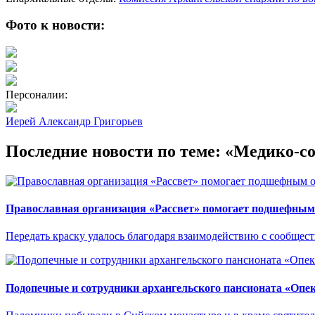
Фото к новости:
Персоналии:
Иерей Александр Григорьев
Последние новости по теме: «Медико-с
Православная организация «Рассвет» помогает подшефным 
Передать краску удалось благодаря взаимодействию с сообще
Подопечные и сотрудники архангельского пансионата «Опе