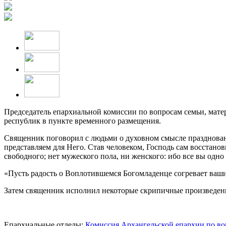
Председатель епархиальной комиссии по вопросам семьи, мате
республик в пункте временного размещения.
Священник поговорил с людьми о духовном смысле праздновани
представляем для Него. Став человеком, Господь сам восстанов
свободного; нет мужеского пола, ни женского: ибо все вы одно 
«Пусть радость о Воплотившемся Богомладенце согревает ваши
Затем священник исполнил некоторые скрипичные произведени
Епархиальные отделы:
Комиссия Архангельской епархии по воп