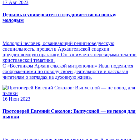
17 Авг 2023
Церковь и университет: сотрудничество на пользу
молодым
Молодой человек, осваивающий религиоведческую
специальность, прошел в Архангельской епархии
преддипломную практику. Он занимается переводами текстов
христианской тематики.
С «Вестником Архангельской митрополии» Иван поделился
соображениями по поводу своей деятельности и рассказал
читателям о взглядах на духовную жизнь.
16 Июн 2023
Протоиерей Евгений Соколов: Выпускной — не повод для
пьянки
Двадцатые числа июня превращаются в малый апокалипсис,