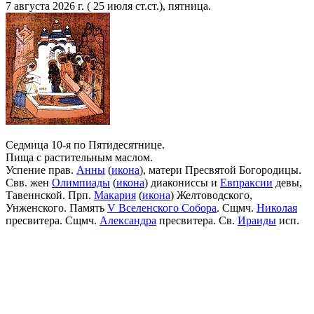
7 августа 2026 г. ( 25 июля ст.ст.), пятница.
Седмица 10-я по Пятидесятнице.
Пища с растительным маслом.
Успение прав.
Анны
(
икона
), матери Пресвятой Богородицы.
Свв. жен
Олимпиады
(
икона
) диакониссы и
Евпраксии
девы,
Тавеннской. Прп.
Макария
(
икона
) Желтоводского,
Унженского. Память
V Вселенского Собора
. Сщмч.
Николая
пресвитера. Сщмч.
Александра
пресвитера. Св.
Ираиды
исп.