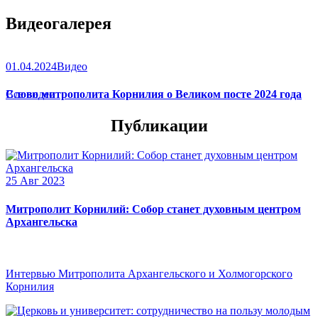
Видеогалерея
01.04.2024
Видео
Слово митрополита Корнилия о Великом посте 2024 года
Все видео
Публикации
25 Авг 2023
Митрополит Корнилий: Собор станет духовным центром
Архангельска
Интервью Митрополита Архангельского и Холмогорского
Корнилия