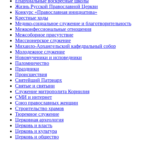
Епархиальные воскресные школы
Жизнь Русской Православной Церкви
Конкурс «Православная инициатива»
Крестные ходы
Медико-социальное служение и благотворительность
Межконфессиональные отношения
Межсоборное присутствие
Миссионерское служение
Михаило-Архангельский кафедральный собор
Молодежное служение
Новомученики и исповедники
Паломничество
Праздники
Происшествия
Святейший Патриарх
Святые и святыни
Служение митрополита Корнилия
СМИ и интернет
Союз православных женщин
Строительство храмов
Тюремное служение
Церковная археология
Церковь и власть
Церковь и культура
Церковь и общество