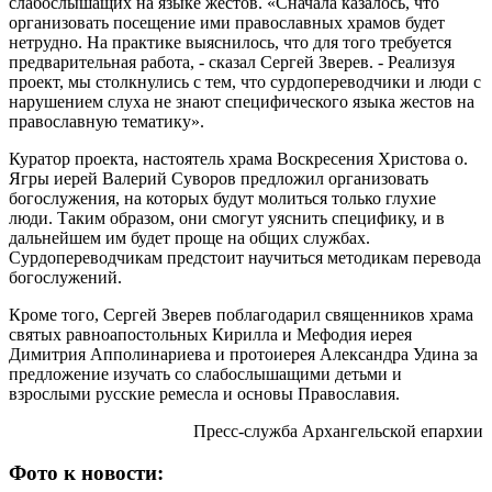
слабослышащих на языке жестов. «Сначала казалось, что
организовать посещение ими православных храмов будет
нетрудно. На практике выяснилось, что для того требуется
предварительная работа, - сказал Сергей Зверев. - Реализуя
проект, мы столкнулись с тем, что сурдопереводчики и люди с
нарушением слуха не знают специфического языка жестов на
православную тематику».
Куратор проекта, настоятель храма Воскресения Христова о.
Ягры иерей Валерий Суворов предложил организовать
богослужения, на которых будут молиться только глухие
люди. Таким образом, они смогут уяснить специфику, и в
дальнейшем им будет проще на общих службах.
Сурдопереводчикам предстоит научиться методикам перевода
богослужений.
Кроме того, Сергей Зверев поблагодарил священников храма
святых равноапостольных Кирилла и Мефодия иерея
Димитрия Апполинариева и протоиерея Александра Удина за
предложение изучать со слабослышащими детьми и
взрослыми русские ремесла и основы Православия.
Пресс-служба Архангельской епархии
Фото к новости: