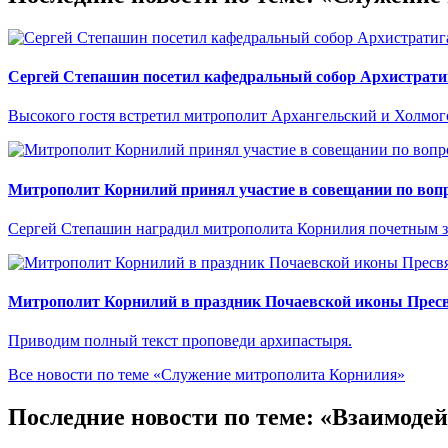
Сергей Степашин посетил кафедральный собор Архистрати
Высокого гостя встретил митрополит Архангельский и Холмо
Митрополит Корнилий принял участие в совещании по вопр
Сергей Степашин наградил митрополита Корнилия почетным 
Митрополит Корнилий в праздник Почаевской иконы Прес
Приводим полный текст проповеди архипастыря.
Все новости по теме «Служение митрополита Корнилия»
Последние новости по теме: «Взаимодей