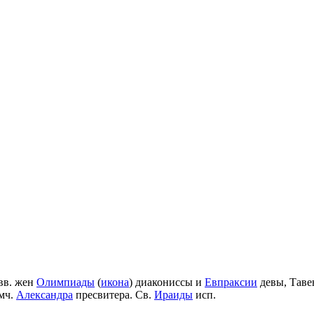
вв. жен
Олимпиады
(
икона
) диакониссы и
Евпраксии
девы, Таве
мч.
Александра
пресвитера. Св.
Ираиды
исп.