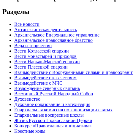
Разделы
Все новости
Антисектантская деятельность
Архангельское Епархиальное управление
Архангельское православное братство
Вера и творчество
Вести Котласской епархии
Вести монастырей и приходов
Вести Нарьян-Марской епархии
Вести Плесецкой епархии
Взаимодействие с Вооруженными силами и правоохран
Взаимодействие с казачеством
Взаимодействие с МЧС
Возрождение северных святынь
Всемирный Русский Народный Собор
Духовенство
Духовное образование и катехизация
Епархиальная комиссия по канонизации святых
Епархиальные воскресные школы
Жизнь Русской Православной Церкви
Конкурс «Православная инициатива»
Крестные ходы