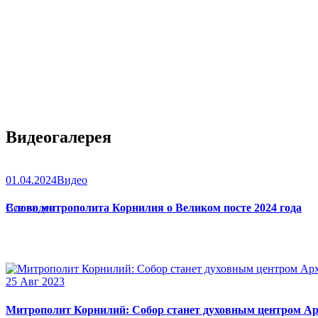
Видеогалерея
01.04.2024
Видео
Слово митрополита Корнилия о Великом посте 2024 года
Все видео
25 Авг 2023
Митрополит Корнилий: Собор станет духовным центром Ар