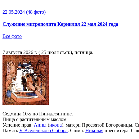
22.05.2024
(48 фото)
Служение митрополита Корнилия 22 мая 2024 года
Все фото
7 августа 2026 г. ( 25 июля ст.ст.), пятница.
Седмица 10-я по Пятидесятнице.
Пища с растительным маслом.
Успение прав.
Анны
(
икона
), матери Пресвятой Богородицы. С
Память
V Вселенского Собора
. Сщмч.
Николая
пресвитера. Сщ