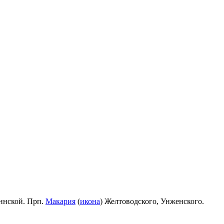
ннской. Прп.
Макария
(
икона
) Желтоводского, Унженского.