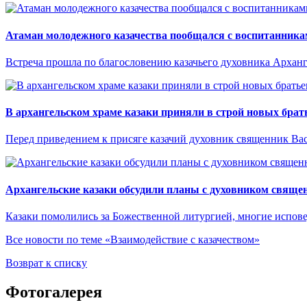
Атаман молодежного казачества пообщался с воспитанник
Встреча прошла по благословению казачьего духовника Архан
В архангельском храме казаки приняли в строй новых брат
Перед приведением к присяге казачий духовник священник Ва
Архангельские казаки обсудили планы с духовником свящ
Казаки помолились за Божественной литургией, многие испов
Все новости по теме «Взаимодействие с казачеством»
Возврат к списку
Фотогалерея