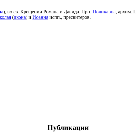
на
), во св. Крещении Романа и Давида. Прп.
Поликарпа
, архим. 
колая
(
икона
) и
Иоанна
испп., пресвитеров.
Публикации