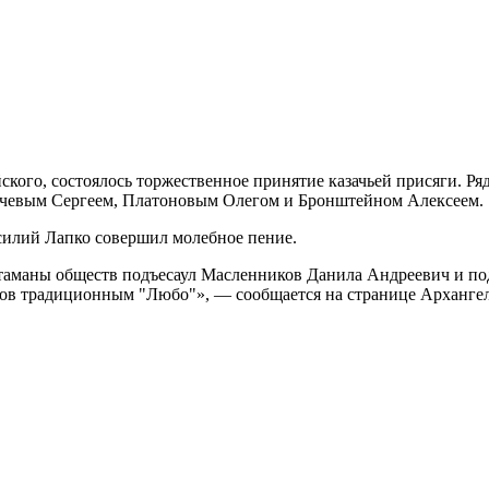
ского, состоялось торжественное принятие казачьей присяги. Р
чевым Сергеем, Платоновым Олегом и Бронштейном Алексеем.
силий Лапко совершил молебное пение.
 Атаманы обществ подъесаул Масленников Данила Андреевич и п
тов традиционным "Любо"», — сообщается на странице Архангель