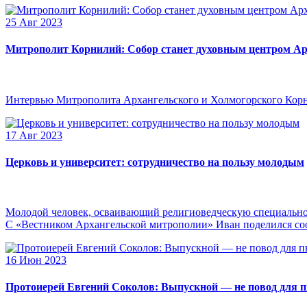
25 Авг 2023
Митрополит Корнилий: Собор станет духовным центром Ар
Интервью Митрополита Архангельского и Холмогорского Кор
17 Авг 2023
Церковь и университет: сотрудничество на пользу молодым
Молодой человек, осваивающий религиоведческую специальнос
С «Вестником Архангельской митрополии» Иван поделился сооб
16 Июн 2023
Протоиерей Евгений Соколов: Выпускной — не повод для 