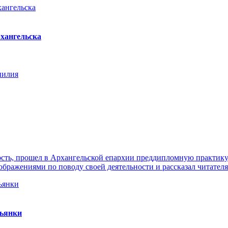
хангельска
нилия
ть, прошел в Архангельской епархии преддипломную практику. 
ражениями по поводу своей деятельности и рассказал читателя
пьянки