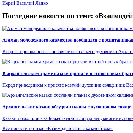
Иерей Василий Лапко
Последние новости по теме: «Взаимодей
Атаман молодежного казачества пообщался с воспитанник
Встреча прошла по благословению казачьего духовника Архан
В архангельском храме казаки приняли в строй новых брат
Перед приведением к присяге казачий духовник священник Ва
Архангельские казаки обсудили планы с духовником свящ
Казаки помолились за Божественной литургией, многие испов
Все новости по теме «Взаимодействие с казачеством»