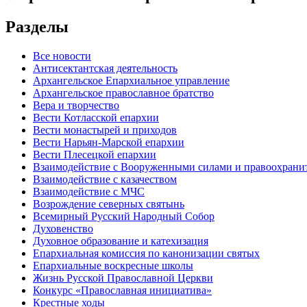
Разделы
Все новости
Антисектантская деятельность
Архангельское Епархиальное управление
Архангельское православное братство
Вера и творчество
Вести Котласской епархии
Вести монастырей и приходов
Вести Нарьян-Марской епархии
Вести Плесецкой епархии
Взаимодействие с Вооруженными силами и правоохран
Взаимодействие с казачеством
Взаимодействие с МЧС
Возрождение северных святынь
Всемирный Русский Народный Собор
Духовенство
Духовное образование и катехизация
Епархиальная комиссия по канонизации святых
Епархиальные воскресные школы
Жизнь Русской Православной Церкви
Конкурс «Православная инициатива»
Крестные ходы