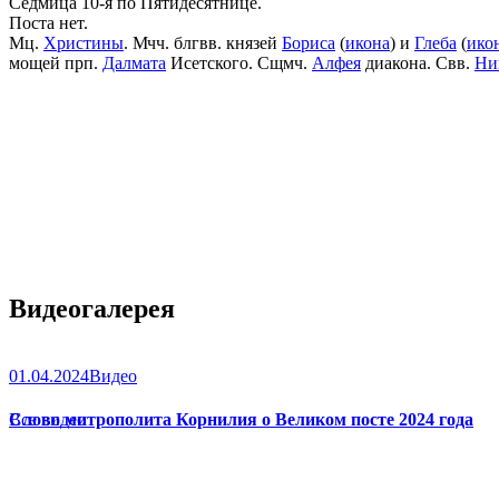
Седмица 10-я по Пятидесятнице.
Поста нет.
Мц.
Христины
. Мчч. блгвв. князей
Бориса
(
икона
) и
Глеба
(
ико
мощей прп.
Далмата
Исетского. Сщмч.
Алфея
диакона. Свв.
Ни
Видеогалерея
01.04.2024
Видео
Слово митрополита Корнилия о Великом посте 2024 года
Все видео