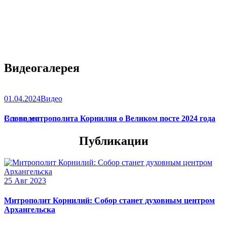
Видеогалерея
01.04.2024
Видео
Слово митрополита Корнилия о Великом посте 2024 года
Все видео
Публикации
25 Авг 2023
Митрополит Корнилий: Собор станет духовным центром
Архангельска