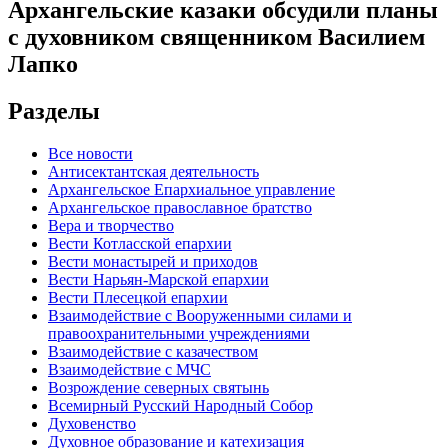
Архангельские казаки обсудили планы
с духовником священником Василием
Лапко
Разделы
Все новости
Антисектантская деятельность
Архангельское Епархиальное управление
Архангельское православное братство
Вера и творчество
Вести Котласской епархии
Вести монастырей и приходов
Вести Нарьян-Марской епархии
Вести Плесецкой епархии
Взаимодействие с Вооруженными силами и
правоохранительными учреждениями
Взаимодействие с казачеством
Взаимодействие с МЧС
Возрождение северных святынь
Всемирный Русский Народный Собор
Духовенство
Духовное образование и катехизация