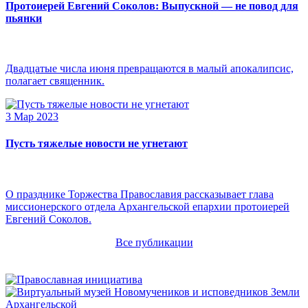
Протоиерей Евгений Соколов: Выпускной — не повод для
пьянки
Двадцатые числа июня превращаются в малый апокалипсис,
полагает священник.
3 Мар 2023
Пусть тяжелые новости не угнетают
О празднике Торжества Православия рассказывает глава
миссионерского отдела Архангельской епархии протоиерей
Евгений Соколов.
Все публикации