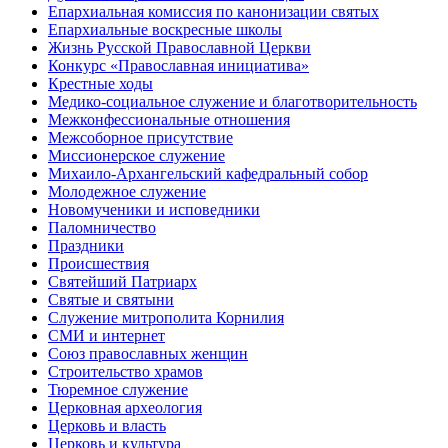
Епархиальная комиссия по канонизации святых
Епархиальные воскресные школы
Жизнь Русской Православной Церкви
Конкурс «Православная инициатива»
Крестные ходы
Медико-социальное служение и благотворительность
Межконфессиональные отношения
Межсоборное присутствие
Миссионерское служение
Михаило-Архангельский кафедральный собор
Молодежное служение
Новомученики и исповедники
Паломничество
Праздники
Происшествия
Святейший Патриарх
Святые и святыни
Служение митрополита Корнилия
СМИ и интернет
Союз православных женщин
Строительство храмов
Тюремное служение
Церковная археология
Церковь и власть
Церковь и культура