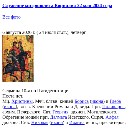
Служение митрополита Корнилия 22 мая 2024 года
Все фото
6 августа 2026 г. ( 24 июля ст.ст.), четверг.
Седмица 10-я по Пятидесятнице.
Поста нет.
Мц.
Христины
. Мчч. блгвв. князей
Бориса
(
икона
) и
Глеба
(
икона
), во св. Крещении Романа и Давида. Прп.
Поликарпа
,
архим. Печерского. Свт.
Георгия
, архиеп. Могилевского.
Обретение мощей прп.
Далмата
Исетского. Сщмч.
Алфея
диакона. Свв.
Николая
(
икона
) и
Иоанна
испп., пресвитеров.