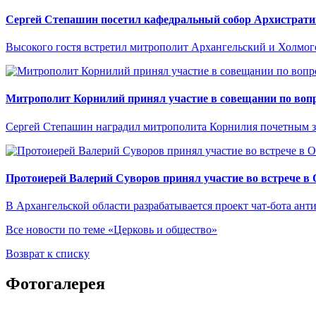
Сергей Степашин посетил кафедральный собор Архистрати
Высокого гостя встретил митрополит Архангельский и Холмо
Митрополит Корнилий принял участие в совещании по вопр
Сергей Степашин наградил митрополита Корнилия почетным 
Протоиерей Валерий Суворов принял участие во встрече в
В Архангельской области разрабатывается проект чат-бота ант
Все новости по теме «Церковь и общество»
Возврат к списку
Фотогалерея