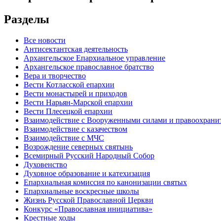
Разделы
Все новости
Антисектантская деятельность
Архангельское Епархиальное управление
Архангельское православное братство
Вера и творчество
Вести Котласской епархии
Вести монастырей и приходов
Вести Нарьян-Марской епархии
Вести Плесецкой епархии
Взаимодействие с Вооруженными силами и правоохран
Взаимодействие с казачеством
Взаимодействие с МЧС
Возрождение северных святынь
Всемирный Русский Народный Собор
Духовенство
Духовное образование и катехизация
Епархиальная комиссия по канонизации святых
Епархиальные воскресные школы
Жизнь Русской Православной Церкви
Конкурс «Православная инициатива»
Крестные ходы