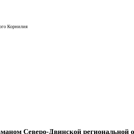
ого Корнилия
аманом Северо-Двинской региональной о