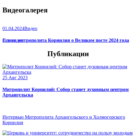
Видеогалерея
01.04.2024
Видео
Слово митрополита Корнилия о Великом посте 2024 года
Все видео
Публикации
25 Авг 2023
Митрополит Корнилий: Собор станет духовным центром
Архангельска
Интервью Митрополита Архангельского и Холмогорского
Корнилия