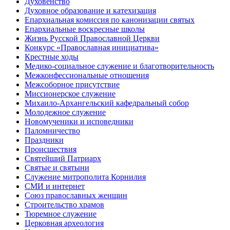
Духовенство
Духовное образование и катехизация
Епархиальная комиссия по канонизации святых
Епархиальные воскресные школы
Жизнь Русской Православной Церкви
Конкурс «Православная инициатива»
Крестные ходы
Медико-социальное служение и благотворительность
Межконфессиональные отношения
Межсоборное присутствие
Миссионерское служение
Михаило-Архангельский кафедральный собор
Молодежное служение
Новомученики и исповедники
Паломничество
Праздники
Происшествия
Святейший Патриарх
Святые и святыни
Служение митрополита Корнилия
СМИ и интернет
Союз православных женщин
Строительство храмов
Тюремное служение
Церковная археология