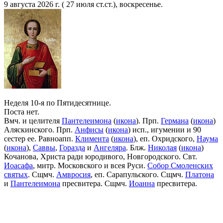
9 августа 2026 г. ( 27 июля ст.ст.), воскресенье.
Неделя 10-я по Пятидесятнице.
Поста нет.
Вмч. и целителя
Пантелеимона
(
икона
). Прп.
Германа
(
икона
)
Аляскинского. Прп.
Анфисы
(
икона
) исп., игумении и 90
сестер ее. Равноапп.
Климента
(
икона
), еп. Охридского,
Наума
(
икона
),
Саввы
,
Горазда
и
Ангеляра
. Блж.
Николая
(
икона
)
Кочанова, Христа ради юродивого, Новгородского. Свт.
Иоасафа
, митр. Московского и всея Руси.
Собор Смоленских
святых
. Сщмч.
Амвросия
, еп. Сарапульского. Сщмч.
Платона
и
Пантелеимона
пресвитера. Сщмч.
Иоанна
пресвитера.