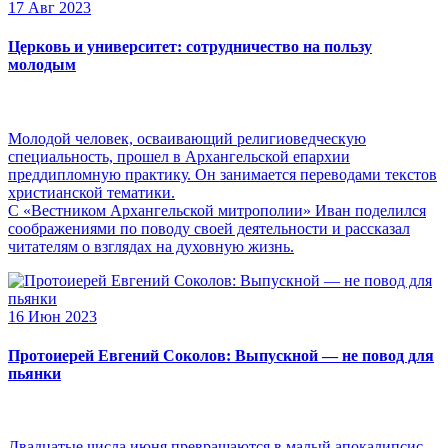
17 Авг 2023
Церковь и университет: сотрудничество на пользу
молодым
Молодой человек, осваивающий религиоведческую
специальность, прошел в Архангельской епархии
преддипломную практику. Он занимается переводами текстов
христианской тематики.
С «Вестником Архангельской митрополии» Иван поделился
соображениями по поводу своей деятельности и рассказал
читателям о взглядах на духовную жизнь.
16 Июн 2023
Протоиерей Евгений Соколов: Выпускной — не повод для
пьянки
Двадцатые числа июня превращаются в малый апокалипсис,