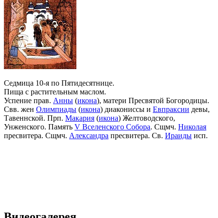
Седмица 10-я по Пятидесятнице.
Пища с растительным маслом.
Успение прав.
Анны
(
икона
), матери Пресвятой Богородицы.
Свв. жен
Олимпиады
(
икона
) диакониссы и
Евпраксии
девы,
Тавеннской. Прп.
Макария
(
икона
) Желтоводского,
Унженского. Память
V Вселенского Собора
. Сщмч.
Николая
пресвитера. Сщмч.
Александра
пресвитера. Св.
Ираиды
исп.
Видеогалерея