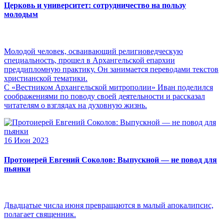
Церковь и университет: сотрудничество на пользу
молодым
Молодой человек, осваивающий религиоведческую
специальность, прошел в Архангельской епархии
преддипломную практику. Он занимается переводами текстов
христианской тематики.
С «Вестником Архангельской митрополии» Иван поделился
соображениями по поводу своей деятельности и рассказал
читателям о взглядах на духовную жизнь.
16 Июн 2023
Протоиерей Евгений Соколов: Выпускной — не повод для
пьянки
Двадцатые числа июня превращаются в малый апокалипсис,
полагает священник.