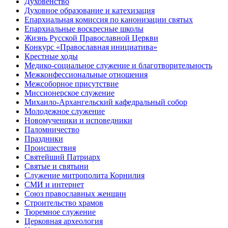
Духовенство
Духовное образование и катехизация
Епархиальная комиссия по канонизации святых
Епархиальные воскресные школы
Жизнь Русской Православной Церкви
Конкурс «Православная инициатива»
Крестные ходы
Медико-социальное служение и благотворительность
Межконфессиональные отношения
Межсоборное присутствие
Миссионерское служение
Михаило-Архангельский кафедральный собор
Молодежное служение
Новомученики и исповедники
Паломничество
Праздники
Происшествия
Святейший Патриарх
Святые и святыни
Служение митрополита Корнилия
СМИ и интернет
Союз православных женщин
Строительство храмов
Тюремное служение
Церковная археология