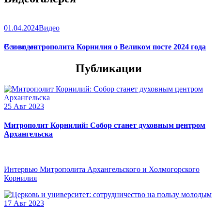
01.04.2024
Видео
Слово митрополита Корнилия о Великом посте 2024 года
Все видео
Публикации
25 Авг 2023
Митрополит Корнилий: Собор станет духовным центром
Архангельска
Интервью Митрополита Архангельского и Холмогорского
Корнилия
17 Авг 2023