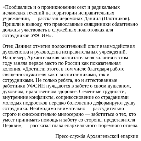
«Пообщались и о проникновении сект и радикальных
исламских течений на территории исправительных
учреждений, — рассказал иеромонах Даниил (Плотников). —
Пришли к выводу, что православные священники обязательно
должны участвовать в служебных подготовках для
сотрудников УФСИН».
Отец Даниил отметил положительный опыт взаимодействия
духовенства и руководства исправительных учреждений.
Например, Архангельская воспитательная колония в этом
году заняла первое место по России как показательная
колония. «Достигли этого, в том числе благодаря работе
священнослужителя как с воспитанниками, так и
сотрудниками. Не только ребята, но и аттестованные
работники УФСИН нуждаются в заботе о своем душевном,
духовном, нравственном здоровье. Семейные трудности,
внутренние конфликты, соприкосновение со страданиями
молодых подростков нередко болезненно деформируют душу
сотрудника. Необходимо внимательно — рассудительно
строго и снисходительно милосердно — заботиться о тех, кто
умеет принимать помощь и заботу со стороны представителя
Церкви», — рассказал глава епархиального тюремного отдела.
Пресс-служба Архангельской епархии