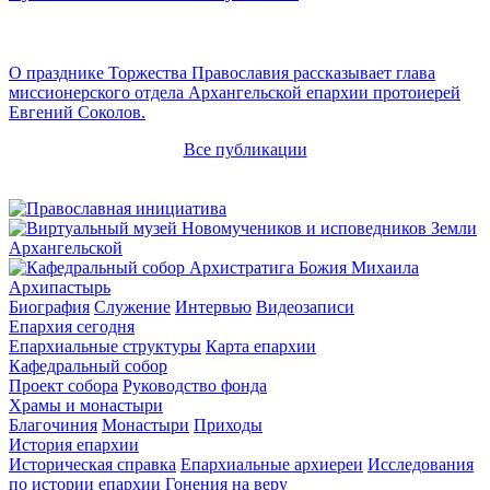
О празднике Торжества Православия рассказывает глава
миссионерского отдела Архангельской епархии протоиерей
Евгений Соколов.
Все публикации
Архипастырь
Биография
Служение
Интервью
Видеозаписи
Епархия сегодня
Епархиальные структуры
Карта епархии
Кафедральный собор
Проект собора
Руководство фонда
Храмы и монастыри
Благочиния
Монастыри
Приходы
История епархии
Историческая справка
Епархиальные архиереи
Исследования
по истории епархии
Гонения на веру