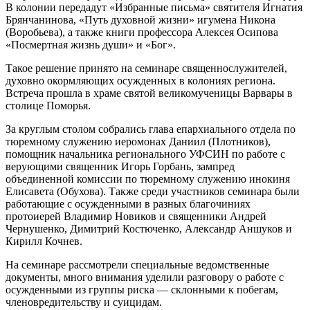
В колонии передадут «Избранные письма» святителя Игнатия
Брянчанинова, «Путь духовной жизни» игумена Никона
(Воробьева), а также книги профессора Алексея Осипова
«Посмертная жизнь души» и «Бог».
Такое решение принято на семинаре священнослужителей,
духовно окормляющих осужденных в колониях региона.
Встреча прошла в храме святой великомученицы Варвары в
столице Поморья.
За круглым столом собрались глава епархиального отдела по
тюремному служению иеромонах Даниил (Плотников),
помощник начальника регионального УФСИН по работе с
верующими священник Игорь Горбань, зампред
объединенной комиссии по тюремному служению инокиня
Елисавета (Обухова). Также среди участников семинара были
работающие с осужденными в разных благочиниях
протоиерей Владимир Новиков и священники Андрей
Чернушенко, Димитрий Костюченко, Александр Аншуков и
Кирилл Кочнев.
На семинаре рассмотрели специальные ведомственные
документы, много внимания уделили разговору о работе с
осужденными из группы риска — склонными к побегам,
членовредительству и суицидам.