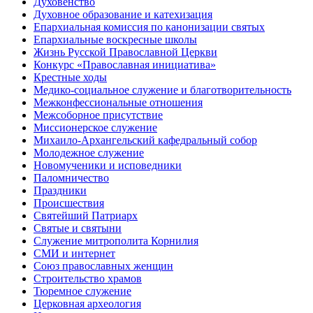
Духовенство
Духовное образование и катехизация
Епархиальная комиссия по канонизации святых
Епархиальные воскресные школы
Жизнь Русской Православной Церкви
Конкурс «Православная инициатива»
Крестные ходы
Медико-социальное служение и благотворительность
Межконфессиональные отношения
Межсоборное присутствие
Миссионерское служение
Михаило-Архангельский кафедральный собор
Молодежное служение
Новомученики и исповедники
Паломничество
Праздники
Происшествия
Святейший Патриарх
Святые и святыни
Служение митрополита Корнилия
СМИ и интернет
Союз православных женщин
Строительство храмов
Тюремное служение
Церковная археология