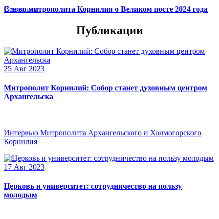
Слово митрополита Корнилия о Великом посте 2024 года
Все видео
Публикации
25 Авг 2023
Митрополит Корнилий: Собор станет духовным центром
Архангельска
Интервью Митрополита Архангельского и Холмогорского
Корнилия
17 Авг 2023
Церковь и университет: сотрудничество на пользу
молодым