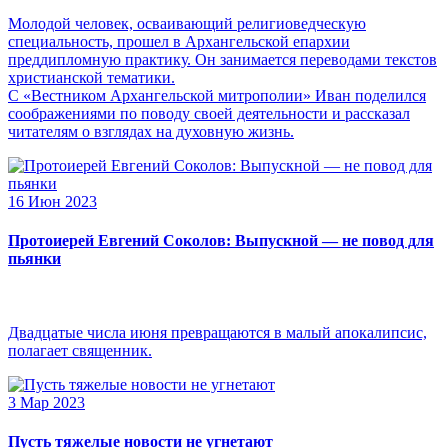
Молодой человек, осваивающий религиоведческую
специальность, прошел в Архангельской епархии
преддипломную практику. Он занимается переводами текстов
христианской тематики.
С «Вестником Архангельской митрополии» Иван поделился
соображениями по поводу своей деятельности и рассказал
читателям о взглядах на духовную жизнь.
16 Июн 2023
Протоиерей Евгений Соколов: Выпускной — не повод для
пьянки
Двадцатые числа июня превращаются в малый апокалипсис,
полагает священник.
3 Мар 2023
Пусть тяжелые новости не угнетают