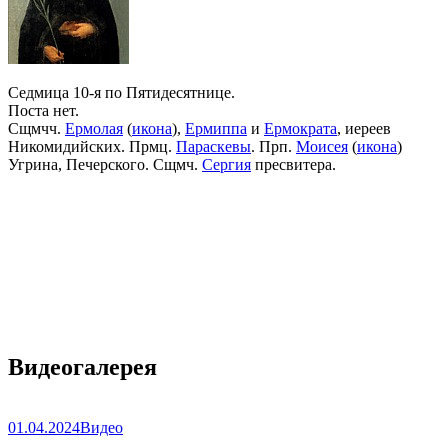
Седмица 10-я по Пятидесятнице.
Поста нет.
Сщмчч.
Ермолая
(
икона
),
Ермиппа
и
Ермократа
, иереев
Никомидийских. Прмц.
Параскевы
. Прп.
Моисея
(
икона
)
Угрина, Печерского. Сщмч.
Сергия
пресвитера.
Видеогалерея
01.04.2024
Видео