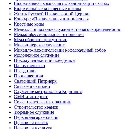
Епархиальная комиссия по канонизации святых
Епархиальные воскресные школы
Жизнь Русской Православной Церкви
Конкурс «Православная инициатива»
Крестные ходы
Медико-социальное служение и благотворительность
Межконфессиональные отношения
Межсоборное присутствие
Миссионерское служение
Михаило-Архангельский кафедральный собор
Молодежное служение
Новомученики и исповедники
Паломничество
Праздники
Происшествия
Святейший Патриарх
Святые и святыни
Служение митрополита Корнилия
СМИ и интернет
Союз православных женщин
Строительство храмов
Тюремное служение
Церковная археология
Церковь и власть
Церковь и культура