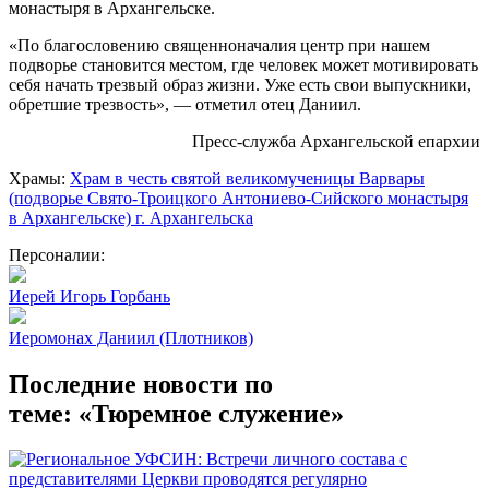
монастыря в Архангельске.
«По благословению священноначалия центр при нашем
подворье становится местом, где человек может мотивировать
себя начать трезвый образ жизни. Уже есть свои выпускники,
обретшие трезвость», — отметил отец Даниил.
Пресс-служба Архангельской епархии
Храмы:
Храм в честь святой великомученицы Варвары
(подворье Свято-Троицкого Антониево-Сийского монастыря
в Архангельске) г. Архангельска
Персоналии:
Иерей Игорь Горбань
Иеромонах Даниил (Плотников)
Последние новости по
теме: «Тюремное служение»