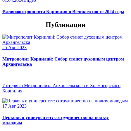
01.04.2024
Видео
Слово митрополита Корнилия о Великом посте 2024 года
Все видео
Публикации
25 Авг 2023
Митрополит Корнилий: Собор станет духовным центром
Архангельска
Интервью Митрополита Архангельского и Холмогорского
Корнилия
17 Авг 2023
Церковь и университет: сотрудничество на пользу
молодым