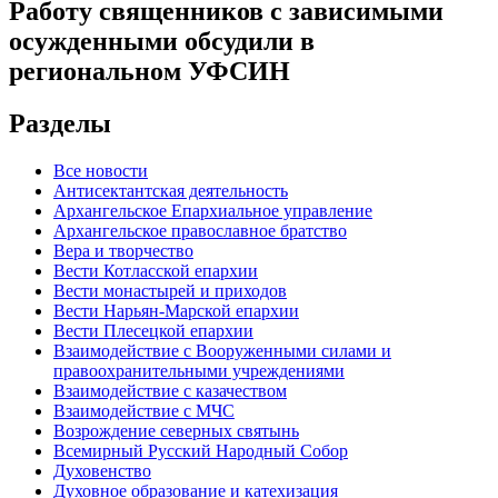
Работу священников с зависимыми
осужденными обсудили в
региональном УФСИН
Разделы
Все новости
Антисектантская деятельность
Архангельское Епархиальное управление
Архангельское православное братство
Вера и творчество
Вести Котласской епархии
Вести монастырей и приходов
Вести Нарьян-Марской епархии
Вести Плесецкой епархии
Взаимодействие с Вооруженными силами и
правоохранительными учреждениями
Взаимодействие с казачеством
Взаимодействие с МЧС
Возрождение северных святынь
Всемирный Русский Народный Собор
Духовенство
Духовное образование и катехизация