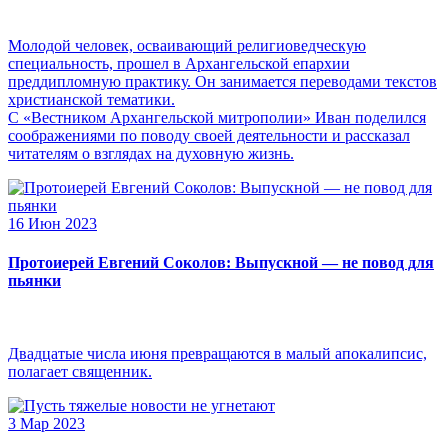
Молодой человек, осваивающий религиоведческую
специальность, прошел в Архангельской епархии
преддипломную практику. Он занимается переводами текстов
христианской тематики.
С «Вестником Архангельской митрополии» Иван поделился
соображениями по поводу своей деятельности и рассказал
читателям о взглядах на духовную жизнь.
16 Июн 2023
Протоиерей Евгений Соколов: Выпускной — не повод для
пьянки
Двадцатые числа июня превращаются в малый апокалипсис,
полагает священник.
3 Мар 2023