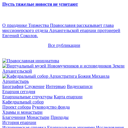
Пусть тяжелые новости не угнетают
О празднике Торжества Православия рассказывает глава
миссионерского отдела Архангельской епархии протоиерей
Евгений Соколов.
Все публикации
Архипастырь
Биография
Служение
Интервью
Видеозаписи
Епархия сегодня
Епархиальные структуры
Карта епархии
Кафедральный собор
Проект собора
Руководство фонда
Храмы и монастыри
Благочиния
Монастыри
Приходы
История епархии
Историческая справка
Епархиальные архиереи
Исследования