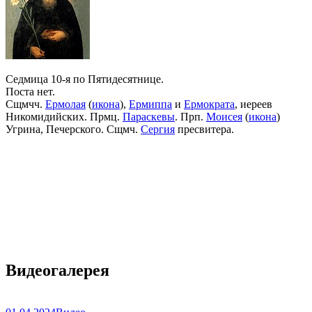
Седмица 10-я по Пятидесятнице.
Поста нет.
Сщмчч.
Ермолая
(
икона
),
Ермиппа
и
Ермократа
, иереев
Никомидийских. Прмц.
Параскевы
. Прп.
Моисея
(
икона
)
Угрина, Печерского. Сщмч.
Сергия
пресвитера.
Видеогалерея