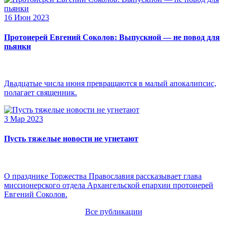
16 Июн 2023
Протоиерей Евгений Соколов: Выпускной — не повод для
пьянки
Двадцатые числа июня превращаются в малый апокалипсис,
полагает священник.
3 Мар 2023
Пусть тяжелые новости не угнетают
О празднике Торжества Православия рассказывает глава
миссионерского отдела Архангельской епархии протоиерей
Евгений Соколов.
Все публикации