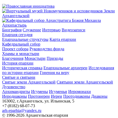
Архипастырь
Биография
Служение
Интервью
Видеозаписи
Епархия сегодня
Епархиальные структуры
Карта епархии
Кафедральный собор
Проект собора
Руководство фонда
Храмы и монастыри
Благочиния
Монастыри
Приходы
История епархии
Историческая справка
Епархиальные архиереи
Исследования
по истории епархии
Гонения на веру
Святые и святыни
Святые земли Архангельской
Святыни земли Архангельской
Духовенство
Архимандриты
Игумены
Игуменьи
Иеромонахи
Иеродиаконы
Протоиереи
Иереи
Протодиаконы
Диаконы
163002, г.Архангельск, ул. Ильинская, 5
+7 (8182) 68-07-73
arh-eparhia@yandex.ru
© 1996-2026 Архангельская епархия