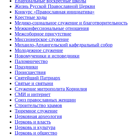
Епархиальные воскресные школы
Жизнь Русской Православной Церкви
Конкурс «Православная инициатива»
Крестные ходы
Медико-социальное служение и благотворительность
Межконфессиональные отношения
Межсоборное присутствие
Миссионерское служение
Михаило-Архангельский кафедральный собор
Молодежное служение
Новомученики и исповедники
Паломничество
Праздники
Происшествия
Святейший Патриарх
Святые и святыни
Служение митрополита Корнилия
СМИ и интернет
Союз православных женщин
Строительство храмов
Тюремное служение
Церковная археология
Церковь и власть
Церковь и культура
Церковь и общество