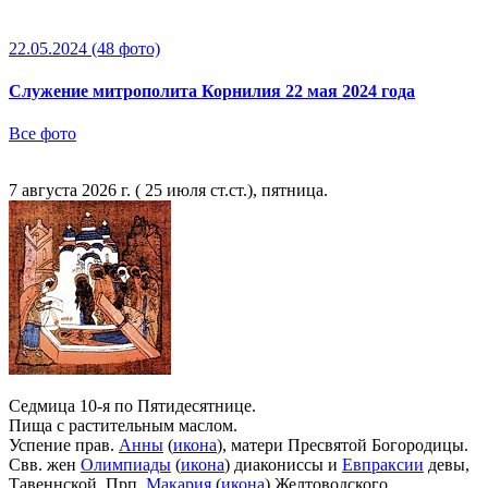
22.05.2024
(48 фото)
Служение митрополита Корнилия 22 мая 2024 года
Все фото
7 августа 2026 г. ( 25 июля ст.ст.), пятница.
Седмица 10-я по Пятидесятнице.
Пища с растительным маслом.
Успение прав.
Анны
(
икона
), матери Пресвятой Богородицы.
Свв. жен
Олимпиады
(
икона
) диакониссы и
Евпраксии
девы,
Тавеннской. Прп.
Макария
(
икона
) Желтоводского,