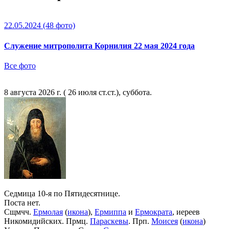
22.05.2024
(48 фото)
Служение митрополита Корнилия 22 мая 2024 года
Все фото
8 августа 2026 г. ( 26 июля ст.ст.), суббота.
Седмица 10-я по Пятидесятнице.
Поста нет.
Сщмчч.
Ермолая
(
икона
),
Ермиппа
и
Ермократа
, иереев
Никомидийских. Прмц.
Параскевы
. Прп.
Моисея
(
икона
)