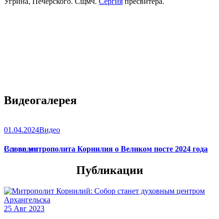
Угрина, Печерского. Сщмч.
Сергия
пресвитера.
Видеогалерея
01.04.2024
Видео
Слово митрополита Корнилия о Великом посте 2024 года
Все видео
Публикации
25 Авг 2023