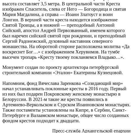
высота составляет 3,5 метра. В центральной части Креста
изображен Спаситель, слева от Него — Богородица и святая
Мария Магдалина, а справа — Иоанн Златоуст и воин
Лонгин. В верхней части креста находится изображение
Святой Троицы, а в нижней — преподобный Антоний
Сийский, апостол Андрей Первозванный, именем которого
был наречен сийский святой при рождении, и преподобный
Сергий Радонежский, духовный наставник северного
монашества. На оборотной стороне расположена молитва «Да
воскреснет Бог…» с изображением Херувимов. На тумбе
высечен тропарь «Кресту твоему покланяемся Владыко…».
Монумент создан по проекту архитектора петербургской
строительной компании «Эталон» Екатерины Кузнецовой.
Напомним, фонд Вячеслава Заренкова «Созидающий мир»
начал устанавливать поклонные кресты в 2016 году. Первый
из них был подарен Покровскому женскому монастырю в
Белоруссии. В 2021-м такие же кресты появились в
Артемиево-Веркольском и Сурском Иоанновском монастырях.
Также постаменты установлены на Кипре, в Сербии, Санкт-
Петербурге и Валаамском монастыре, общее число созданных
фондом крестов подходит к двадцати.
Пресс-служба Архангельской епархии