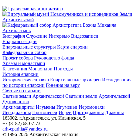
Архипастырь
Биография
Служение
Интервью
Видеозаписи
Епархия сегодня
Епархиальные структуры
Карта епархии
Кафедральный собор
Проект собора
Руководство фонда
Храмы и монастыри
Благочиния
Монастыри
Приходы
История епархии
Историческая справка
Епархиальные архиереи
Исследования
по истории епархии
Гонения на веру
Святые и святыни
Святые земли Архангельской
Святыни земли Архангельской
Духовенство
Архимандриты
Игумены
Игуменьи
Иеромонахи
Иеродиаконы
Протоиереи
Иереи
Протодиаконы
Диаконы
163002, г.Архангельск, ул. Ильинская, 5
+7 (8182) 68-07-73
arh-eparhia@yandex.ru
© 1996-2026 Архангельская епархия