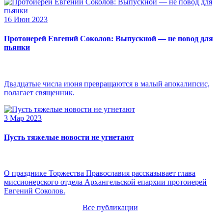
16 Июн 2023
Протоиерей Евгений Соколов: Выпускной — не повод для
пьянки
Двадцатые числа июня превращаются в малый апокалипсис,
полагает священник.
3 Мар 2023
Пусть тяжелые новости не угнетают
О празднике Торжества Православия рассказывает глава
миссионерского отдела Архангельской епархии протоиерей
Евгений Соколов.
Все публикации