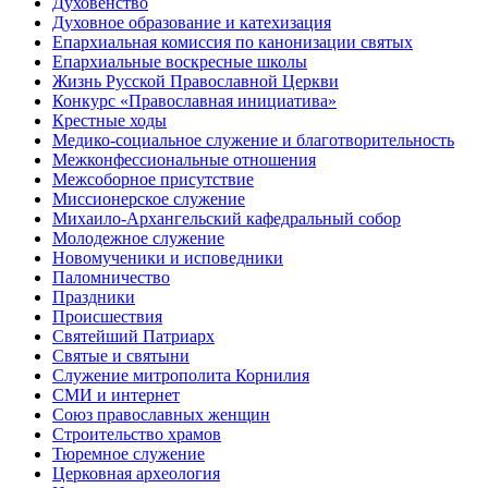
Духовенство
Духовное образование и катехизация
Епархиальная комиссия по канонизации святых
Епархиальные воскресные школы
Жизнь Русской Православной Церкви
Конкурс «Православная инициатива»
Крестные ходы
Медико-социальное служение и благотворительность
Межконфессиональные отношения
Межсоборное присутствие
Миссионерское служение
Михаило-Архангельский кафедральный собор
Молодежное служение
Новомученики и исповедники
Паломничество
Праздники
Происшествия
Святейший Патриарх
Святые и святыни
Служение митрополита Корнилия
СМИ и интернет
Союз православных женщин
Строительство храмов
Тюремное служение
Церковная археология