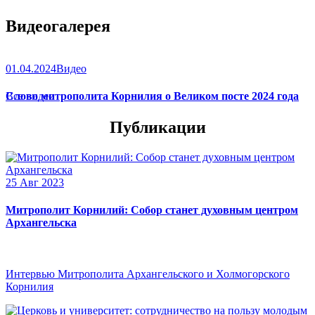
Видеогалерея
01.04.2024
Видео
Слово митрополита Корнилия о Великом посте 2024 года
Все видео
Публикации
25 Авг 2023
Митрополит Корнилий: Собор станет духовным центром
Архангельска
Интервью Митрополита Архангельского и Холмогорского
Корнилия