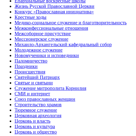
Епархиальные воскресные школы
Жизнь Русской Православной Церкви
Конкурс «Православная инициатива»
Крестные ходы
Медико-социальное служение и благотворительность
Межконфессиональные отношения
Межсоборное присутствие
Миссионерское служение
Михаило-Архангельский кафедральный собор
Молодежное служение
Новомученики и исповедники
Паломничество
Праздники
Происшествия
Святейший Патриарх
Святые и святыни
Служение митрополита Корнилия
СМИ и интернет
Союз православных женщин
Строительство храмов
Тюремное служение
Церковная археология
Церковь и власть
Церковь и культура
Церковь и общество