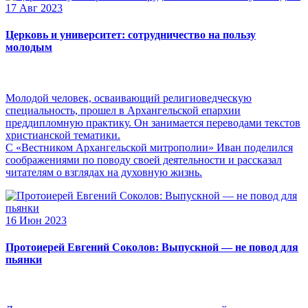
17 Авг 2023
Церковь и университет: сотрудничество на пользу
молодым
Молодой человек, осваивающий религиоведческую
специальность, прошел в Архангельской епархии
преддипломную практику. Он занимается переводами текстов
христианской тематики.
С «Вестником Архангельской митрополии» Иван поделился
соображениями по поводу своей деятельности и рассказал
читателям о взглядах на духовную жизнь.
16 Июн 2023
Протоиерей Евгений Соколов: Выпускной — не повод для
пьянки