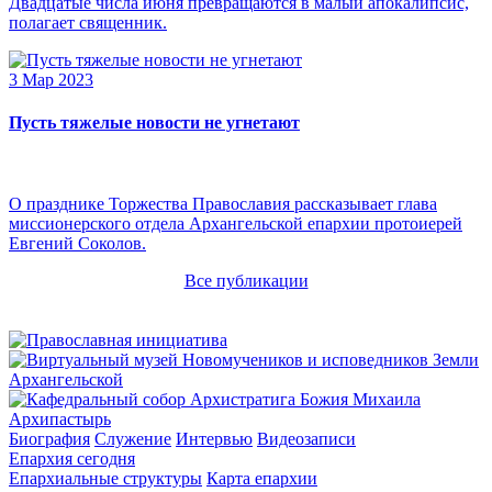
Двадцатые числа июня превращаются в малый апокалипсис,
полагает священник.
3 Мар 2023
Пусть тяжелые новости не угнетают
О празднике Торжества Православия рассказывает глава
миссионерского отдела Архангельской епархии протоиерей
Евгений Соколов.
Все публикации
Архипастырь
Биография
Служение
Интервью
Видеозаписи
Епархия сегодня
Епархиальные структуры
Карта епархии