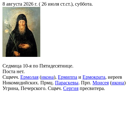
8 августа 2026 г. ( 26 июля ст.ст.), суббота.
Седмица 10-я по Пятидесятнице.
Поста нет.
Сщмчч.
Ермолая
(
икона
),
Ермиппа
и
Ермократа
, иереев
Никомидийских. Прмц.
Параскевы
. Прп.
Моисея
(
икона
)
Угрина, Печерского. Сщмч.
Сергия
пресвитера.