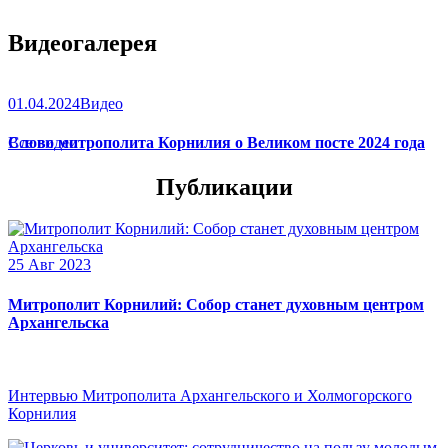
Видеогалерея
01.04.2024
Видео
Слово митрополита Корнилия о Великом посте 2024 года
Все видео
Публикации
25 Авг 2023
Митрополит Корнилий: Собор станет духовным центром
Архангельска
Интервью Митрополита Архангельского и Холмогорского
Корнилия