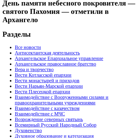
День памяти небесного покровителя —
святого Пахомия — отметили в
Архангело
Разделы
Все новости
Антисектантская деятельность
Архангельское Епархиальное управление
Архангельское православное братство
Вера и творчество
Вести Котласской епархии
Вести монастырей и приходов
Вести Нарьян-Марской епархии
Вести Плесецкой епархии
Взаимодействие с Вооруженными силами и
правоохранительными учреждениями
Взаимодействие с казачеством
Взаимодействие с МЧС
Возрождение северных святынь
Всемирный Русский Народный Собор
Духовенство
Духовное образование и катехизация