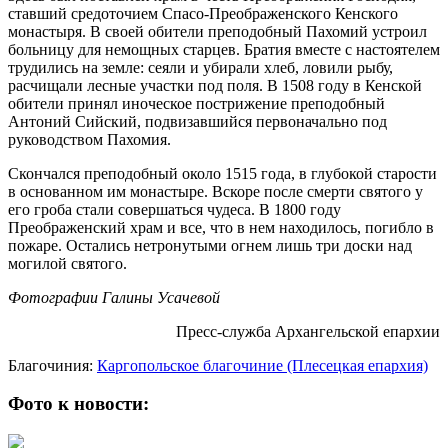
ставший средоточием Спасо-Преображенского Кенского
монастыря. В своей обители преподобный Пахомий устроил
больницу для немощных старцев. Братия вместе с настоятелем
трудились на земле: сеяли и убирали хлеб, ловили рыбу,
расчищали лесные участки под поля. В 1508 году в Кенской
обители принял иноческое пострижение преподобный
Антоний Сийский, подвизавшийся первоначально под
руководством Пахомия.
Скончался преподобный около 1515 года, в глубокой старости
в основанном им монастыре. Вскоре после смерти святого у
его гроба стали совершаться чудеса. В 1800 году
Преображенский храм и все, что в нем находилось, погибло в
пожаре. Остались нетронутыми огнем лишь три доски над
могилой святого.
Фотографии Галины Усачевой
Пресс-служба Архангельской епархии
Благочиния:
Каргопольское благочиние (Плесецкая епархия)
Фото к новости: