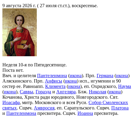
9 августа 2026 г. ( 27 июля ст.ст.), воскресенье.
Неделя 10-я по Пятидесятнице.
Поста нет.
Вмч. и целителя
Пантелеимона
(
икона
). Прп.
Германа
(
икона
)
Аляскинского. Прп.
Анфисы
(
икона
) исп., игумении и 90
сестер ее. Равноапп.
Климента
(
икона
), еп. Охридского,
Наума
(
икона
),
Саввы
,
Горазда
и
Ангеляра
. Блж.
Николая
(
икона
)
Кочанова, Христа ради юродивого, Новгородского. Свт.
Иоасафа
, митр. Московского и всея Руси.
Собор Смоленских
святых
. Сщмч.
Амвросия
, еп. Сарапульского. Сщмч.
Платона
и
Пантелеимона
пресвитера. Сщмч.
Иоанна
пресвитера.