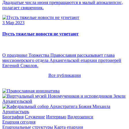
Двадцатые числа июня превращаются в малый апокалипсис,
полагает священник.
3 Мар 2023
Пусть тяжелые новости не угнетают
О празднике Торжества Православия рассказывает глава
миссионерского отдела Архангельской епархии протоиерей
Евгений Соколов.
Все публикации
Архипастырь
Биография
Служение
Интервью
Видеозаписи
Епархия сегодня
Епархиальные структуры
Карта епархии