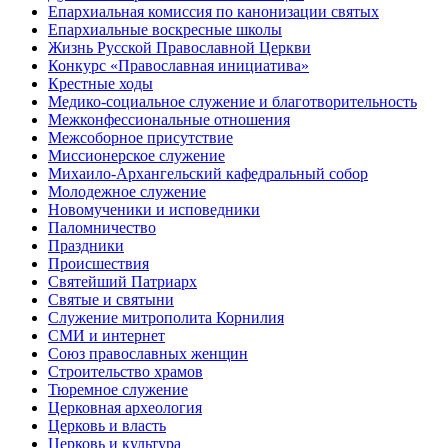
Епархиальная комиссия по канонизации святых
Епархиальные воскресные школы
Жизнь Русской Православной Церкви
Конкурс «Православная инициатива»
Крестные ходы
Медико-социальное служение и благотворительность
Межконфессиональные отношения
Межсоборное присутствие
Миссионерское служение
Михаило-Архангельский кафедральный собор
Молодежное служение
Новомученики и исповедники
Паломничество
Праздники
Происшествия
Святейший Патриарх
Святые и святыни
Служение митрополита Корнилия
СМИ и интернет
Союз православных женщин
Строительство храмов
Тюремное служение
Церковная археология
Церковь и власть
Церковь и культура