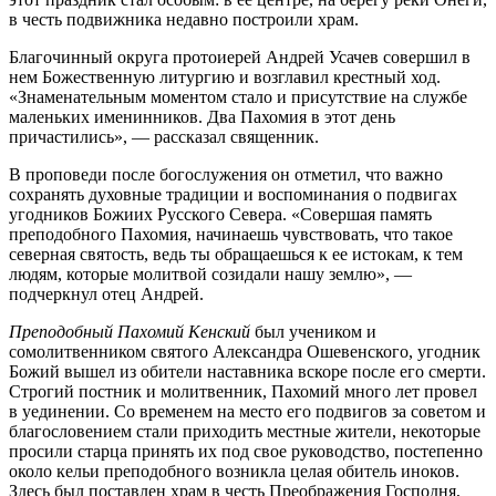
в честь подвижника недавно построили храм.
Благочинный округа протоиерей Андрей Усачев совершил в
нем Божественную литургию и возглавил крестный ход.
«Знаменательным моментом стало и присутствие на службе
маленьких именинников. Два Пахомия в этот день
причастились», — рассказал священник.
В проповеди после богослужения он отметил, что важно
сохранять духовные традиции и воспоминания о подвигах
угодников Божиих Русского Севера. «Совершая память
преподобного Пахомия, начинаешь чувствовать, что такое
северная святость, ведь ты обращаешься к ее истокам, к тем
людям, которые молитвой созидали нашу землю», —
подчеркнул отец Андрей.
Преподобный Пахомий Кенский
был учеником и
сомолитвенником святого Александра Ошевенского, угодник
Божий вышел из обители наставника вскоре после его смерти.
Строгий постник и молитвенник, Пахомий много лет провел
в уединении. Со временем на место его подвигов за советом и
благословением стали приходить местные жители, некоторые
просили старца принять их под свое руководство, постепенно
около кельи преподобного возникла целая обитель иноков.
Здесь был поставлен храм в честь Преображения Господня,