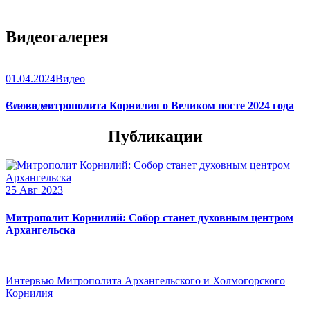
Видеогалерея
01.04.2024
Видео
Слово митрополита Корнилия о Великом посте 2024 года
Все видео
Публикации
25 Авг 2023
Митрополит Корнилий: Собор станет духовным центром
Архангельска
Интервью Митрополита Архангельского и Холмогорского
Корнилия