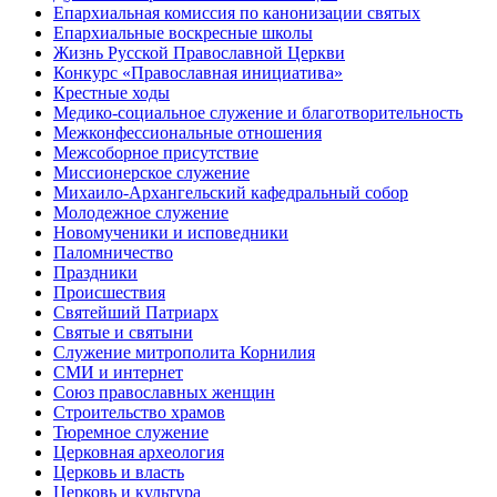
Епархиальная комиссия по канонизации святых
Епархиальные воскресные школы
Жизнь Русской Православной Церкви
Конкурс «Православная инициатива»
Крестные ходы
Медико-социальное служение и благотворительность
Межконфессиональные отношения
Межсоборное присутствие
Миссионерское служение
Михаило-Архангельский кафедральный собор
Молодежное служение
Новомученики и исповедники
Паломничество
Праздники
Происшествия
Святейший Патриарх
Святые и святыни
Служение митрополита Корнилия
СМИ и интернет
Союз православных женщин
Строительство храмов
Тюремное служение
Церковная археология
Церковь и власть
Церковь и культура