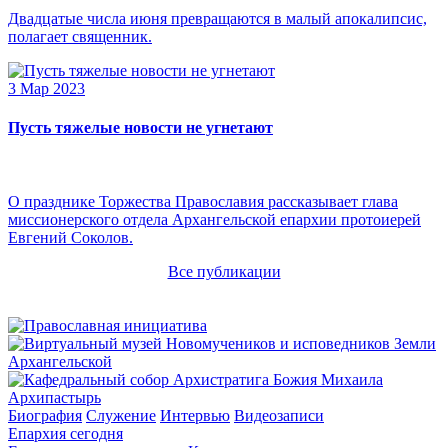
Двадцатые числа июня превращаются в малый апокалипсис,
полагает священник.
3 Мар 2023
Пусть тяжелые новости не угнетают
О празднике Торжества Православия рассказывает глава
миссионерского отдела Архангельской епархии протоиерей
Евгений Соколов.
Все публикации
Архипастырь
Биография
Служение
Интервью
Видеозаписи
Епархия сегодня