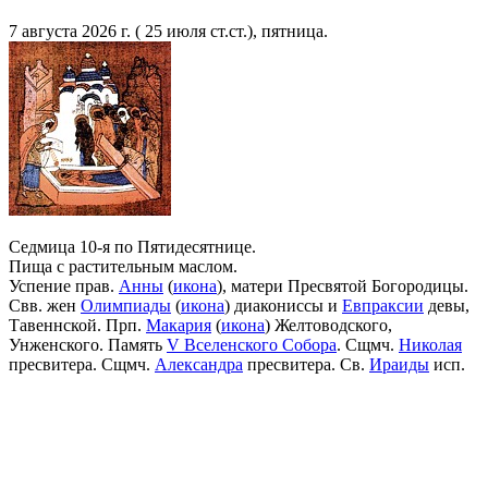
7 августа 2026 г. ( 25 июля ст.ст.), пятница.
Седмица 10-я по Пятидесятнице.
Пища с растительным маслом.
Успение прав.
Анны
(
икона
), матери Пресвятой Богородицы.
Свв. жен
Олимпиады
(
икона
) диакониссы и
Евпраксии
девы,
Тавеннской. Прп.
Макария
(
икона
) Желтоводского,
Унженского. Память
V Вселенского Собора
. Сщмч.
Николая
пресвитера. Сщмч.
Александра
пресвитера. Св.
Ираиды
исп.