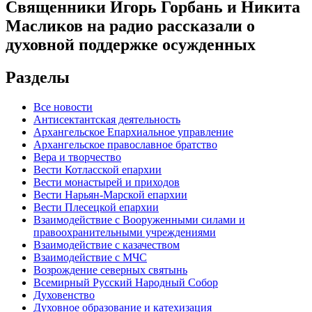
Священники Игорь Горбань и Никита
Масликов на радио рассказали о
духовной поддержке осужденных
Разделы
Все новости
Антисектантская деятельность
Архангельское Епархиальное управление
Архангельское православное братство
Вера и творчество
Вести Котласской епархии
Вести монастырей и приходов
Вести Нарьян-Марской епархии
Вести Плесецкой епархии
Взаимодействие с Вооруженными силами и
правоохранительными учреждениями
Взаимодействие с казачеством
Взаимодействие с МЧС
Возрождение северных святынь
Всемирный Русский Народный Собор
Духовенство
Духовное образование и катехизация