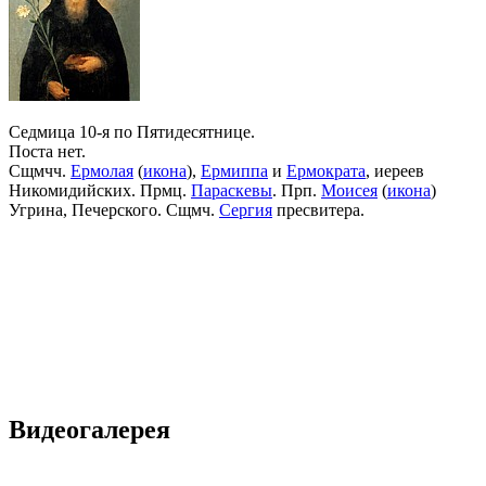
Седмица 10-я по Пятидесятнице.
Поста нет.
Сщмчч.
Ермолая
(
икона
),
Ермиппа
и
Ермократа
, иереев
Никомидийских. Прмц.
Параскевы
. Прп.
Моисея
(
икона
)
Угрина, Печерского. Сщмч.
Сергия
пресвитера.
Видеогалерея