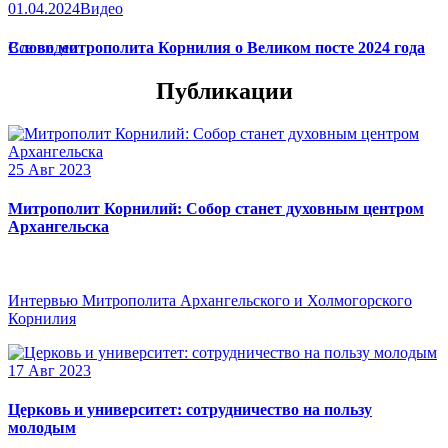
01.04.2024
Видео
Слово митрополита Корнилия о Великом посте 2024 года
Все видео
Публикации
25 Авг 2023
Митрополит Корнилий: Собор станет духовным центром
Архангельска
Интервью Митрополита Архангельского и Холмогорского
Корнилия
17 Авг 2023
Церковь и университет: сотрудничество на пользу
молодым