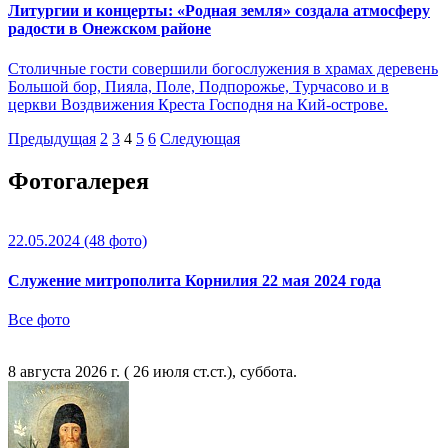
Литургии и концерты: «Родная земля» создала атмосферу
радости в Онежском районе
Столичные гости совершили богослужения в храмах деревень
Большой бор, Пияла, Поле, Подпорожье, Турчасово и в
церкви Воздвижения Креста Господня на Кий-острове.
Предыдущая
2
3
4
5
6
Следующая
Фотогалерея
22.05.2024
(48 фото)
Служение митрополита Корнилия 22 мая 2024 года
Все фото
8 августа 2026 г. ( 26 июля ст.ст.), суббота.