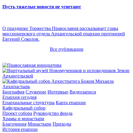
Пусть тяжелые новости не угнетают
О празднике Торжества Православия рассказывает глава
миссионерского отдела Архангельской епархии протоиерей
Евгений Соколов.
Все публикации
Архипастырь
Биография
Служение
Интервью
Видеозаписи
Епархия сегодня
Епархиальные структуры
Карта епархии
Кафедральный собор
Проект собора
Руководство фонда
Храмы и монастыри
Благочиния
Монастыри
Приходы
История епархии