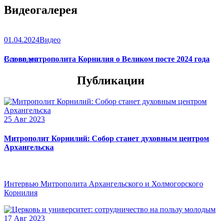
Видеогалерея
01.04.2024
Видео
Слово митрополита Корнилия о Великом посте 2024 года
Все видео
Публикации
25 Авг 2023
Митрополит Корнилий: Собор станет духовным центром
Архангельска
Интервью Митрополита Архангельского и Холмогорского
Корнилия
17 Авг 2023