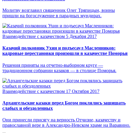
Молитву возглавил священник Олег Тряпицын, воины
пришли на богослужение в парадных мундирах.
Взаимодействие с казачеством
5 Декабря 2017
Казачий полковник Ухин и подъесаул Масленников:
кадровые перестановки произошли в казачестве Поморья
Решения приняты на отчетно-выборном круге —
традиционном собрании казаков — в столице Поморья.
Взаимодействие с казачеством
17 Октября 2017
Архангельские казаки перед Богом поклялись защищать
слабых и обездоленных
Они принесли присягу на верность Отчизне, казачеству и
православной вере в Александро-Невском храме на Варавино.