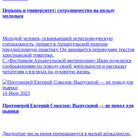
Церковь и университет: сотрудничество на пользу
молодым
Молодой человек, осваивающий религиоведческую
специальность, прошел в Архангельской епархии
преддипломную практику. Он занимается переводами текстов
христианской тематики.
С «Вестником Архангельской митрополии» Иван поделился
соображениями по поводу своей деятельности и рассказал
читателям о взглядах на духовную жизнь.
16 Июн 2023
Протоиерей Евгений Соколов: Выпускной — не повод для
пьянки
Двадцатые числа июня превращаются в малый апокалипсис,