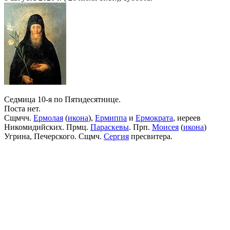
Седмица 10-я по Пятидесятнице.
Поста нет.
Сщмчч.
Ермолая
(
икона
),
Ермиппа
и
Ермократа
, иереев
Никомидийских. Прмц.
Параскевы
. Прп.
Моисея
(
икона
)
Угрина, Печерского. Сщмч.
Сергия
пресвитера.