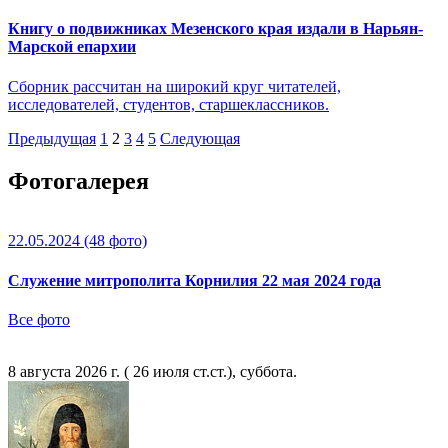
Книгу о подвижниках Мезенского края издали в Нарьян-
Марской епархии
Сборник рассчитан на широкий круг читателей,
исследователей, студентов, старшеклассников.
Предыдущая
1
2
3
4
5
Следующая
Фотогалерея
22.05.2024
(48 фото)
Служение митрополита Корнилия 22 мая 2024 года
Все фото
8 августа 2026 г. ( 26 июля ст.ст.), суббота.