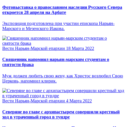
Фотовыставка о православном наследии Русского Севера
откроется 28 апреля на Арбате
Экспозиция подготовлена при участии епископа Нарьян-
Марского и Мезенского Иакова.
Вести Нарьян-Марской епархии
18 Марта 2022
Священник напомнил нарьян-марским студентам о
святости брака
Муж должен любить свою жену, как Христос возлюбил Свою
Церковь, напомнил клирик.
Вести Нарьян-Марской епархии
4 Марта 2022
Северяне во главе с архипастырем совершили крестный
ход в утраченный город в тундре