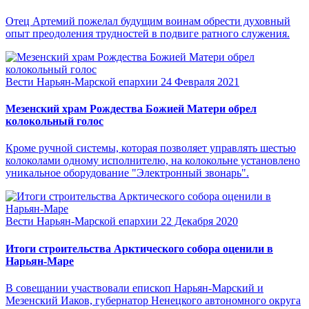
Отец Артемий пожелал будущим воинам обрести духовный
опыт преодоления трудностей в подвиге ратного служения.
Вести Нарьян-Марской епархии
24 Февраля 2021
Мезенский храм Рождества Божией Матери обрел
колокольный голос
Кроме ручной системы, которая позволяет управлять шестью
колоколами одному исполнителю, на колокольне установлено
уникальное оборудование "Электронный звонарь".
Вести Нарьян-Марской епархии
22 Декабря 2020
Итоги строительства Арктического собора оценили в
Нарьян-Маре
В совещании участвовали епископ Нарьян-Марский и
Мезенский Иаков, губернатор Ненецкого автономного округа