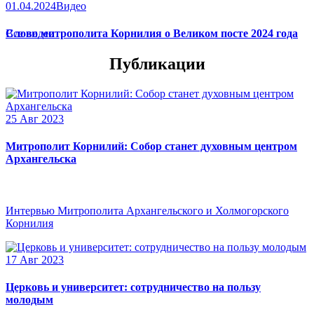
01.04.2024
Видео
Слово митрополита Корнилия о Великом посте 2024 года
Все видео
Публикации
25 Авг 2023
Митрополит Корнилий: Собор станет духовным центром
Архангельска
Интервью Митрополита Архангельского и Холмогорского
Корнилия
17 Авг 2023
Церковь и университет: сотрудничество на пользу
молодым