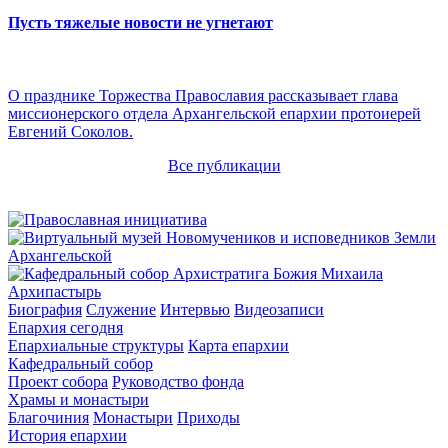
Пусть тяжелые новости не угнетают
О празднике Торжества Православия рассказывает глава
миссионерского отдела Архангельской епархии протоиерей
Евгений Соколов.
Все публикации
Архипастырь
Биография
Служение
Интервью
Видеозаписи
Епархия сегодня
Епархиальные структуры
Карта епархии
Кафедральный собор
Проект собора
Руководство фонда
Храмы и монастыри
Благочиния
Монастыри
Приходы
История епархии