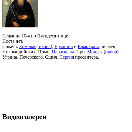
Седмица 10-я по Пятидесятнице.
Поста нет.
Сщмчч.
Ермолая
(
икона
),
Ермиппа
и
Ермократа
, иереев
Никомидийских. Прмц.
Параскевы
. Прп.
Моисея
(
икона
)
Угрина, Печерского. Сщмч.
Сергия
пресвитера.
Видеогалерея