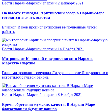
Вести Нарьян-Марской епархии
2 Декабря 2021
На высоте глиссады: Арктический собор в Нарьян-Маре
готовится засиять золотом
Епископ Иаков проинспектировал выполненные летом
работы.
Вести Нарьян-Марской епархии
14 Ноября 2021
Митрополит Корнилий совершил визит в Нарьян-
Марскую епархию
Глава митрополии совершил Литургию в селе Лешуконском и
встретился с главой района.
Вести Нарьян-Марской епархии
8 Ноября 2021
Время обретения мужских качеств. В Нарьян-Маре
благословили будущих воинов