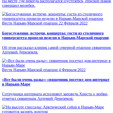
На месте, где некогда располагался Пустозерск, епископ Иаков
совершил молебен.
Вести Нарьян-Марской епархии
22 Февраля 2022
Богослужения, встречи, концерты: гости из столичного
университета провели неделю в Нарьян-Марской епархии
Об этом рассказал клирик самой северной епархии священник
Артемий Дериземля.
Вести Нарьян-Марской епархии
4 Февраля 2022
«Все были очень рады»: священник посетил дом-интернат
в Нарьян-Маре
Сотрудники интерната исполняют заповедь Христа о любви,
отметил священник Артемий Дериземля.