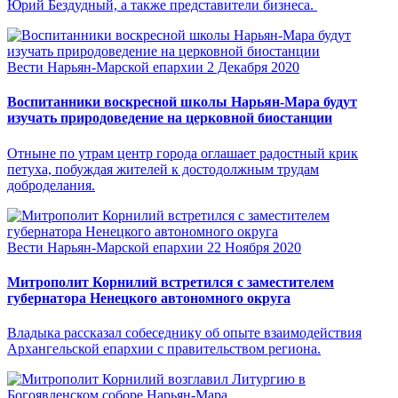
Юрий Бездудный, а также представители бизнеса.
Вести Нарьян-Марской епархии
2 Декабря 2020
Воспитанники воскресной школы Нарьян-Мара будут
изучать природоведение на церковной биостанции
Отныне по утрам центр города оглашает радостный крик
петуха, побуждая жителей к достодолжным трудам
доброделания.
Вести Нарьян-Марской епархии
22 Ноября 2020
Митрополит Корнилий встретился с заместителем
губернатора Ненецкого автономного округа
Владыка рассказал собеседнику об опыте взаимодействия
Архангельской епархии с правительством региона.