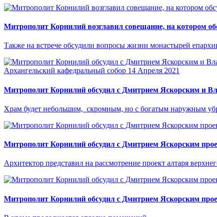
Митрополит Корнилий возглавил совещание, на котором об
Также на встрече обсудили вопросы жизни монастырей епархии
Архангельский кафедральный собор
14 Апреля 2021
Митрополит Корнилий обсудил с Дмитрием Яскорским и Вл
Храм будет небольшим, скромным, но с богатым наружным убр
Митрополит Корнилий обсудил с Дмитрием Яскорским прое
Архитектор представил на рассмотрение проект алтаря верхнег
Митрополит Корнилий обсудил с Дмитрием Яскорским прое