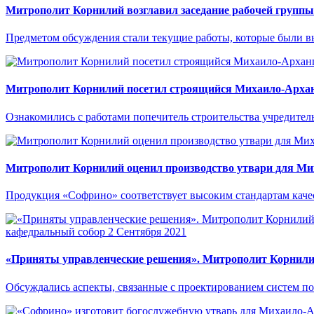
Митрополит Корнилий возглавил заседание рабочей группы
Предметом обсуждения стали текущие работы, которые были в
Митрополит Корнилий посетил строящийся Михаило-Архан
Ознакомились с работами попечитель строительства учредител
Митрополит Корнилий оценил производство утвари для Ми
Продукция «Софрино» соответствует высоким стандартам качес
кафедральный собор
2 Сентября 2021
«Приняты управленческие решения». Митрополит Корнилий 
Обсуждались аспекты, связанные с проектированием систем п