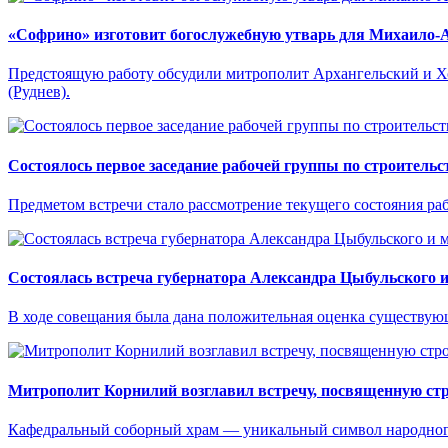
«Софрино» изготовит богослужебную утварь для Михаило-А
Предстоящую работу обсудили митрополит Архангельский и Х
(Руднев).
Состоялось первое заседание рабочей группы по строитель
Предметом встречи стало рассмотрение текущего состояния раб
Состоялась встреча губернатора Александра Цыбульского 
В ходе совещания была дана положительная оценка существу
Митрополит Корнилий возглавил встречу, посвященную стр
Кафедральный соборный храм — уникальный символ народног