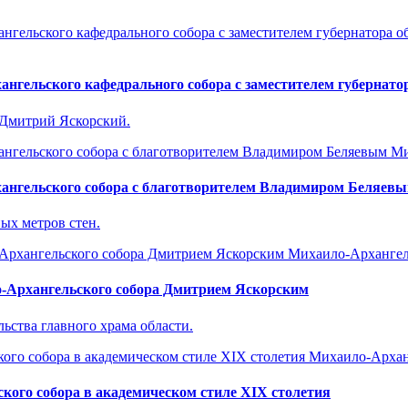
нгельского кафедрального собора с заместителем губернат
и Дмитрий Яскорский.
Ми
ангельского собора с благотворителем Владимиром Беляев
ых метров стен.
Михаило-Архангел
-Архангельского собора Дмитрием Яскорским
ства главного храма области.
Михаило-Архан
ого собора в академическом стиле XIX столетия