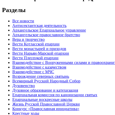
Разделы
Все новости
Антисектантская деятельность
Архангельское Епархиальное управление
Архангельское православное братство
Вера и творчество
Вести Котласской епархии
Вести монастырей и приходов
Вести Нарьян-Марской епархии
Вести Плесецкой епархии
Взаимодействие с Вооруженными силами и правоохран
Взаимодействие с казачеством
Взаимодействие с МЧС
Возрождение северных святынь
Всемирный Русский Народный Собор
Духовенство
Духовное образование и катехизация
Епархиальная комиссия по канонизации святых
Епархиальные воскресные школы
Жизнь Русской Православной Церкви
Конкурс «Православная инициатива»
Крестные ходы