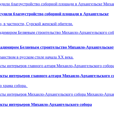
Михаи
судили благоустройство соборной площади в Архангельске
, в частности, Сурской женской обители.
адимиром Беляевым строительство Михаило-Архангельского 
анством в русском стиле начала XX века.
кты интерьеров главного алтаря Михаило-Архангельского с
о храма собора.
Михаило-Архан
кты интерьеров Михаило-Архангельского собора