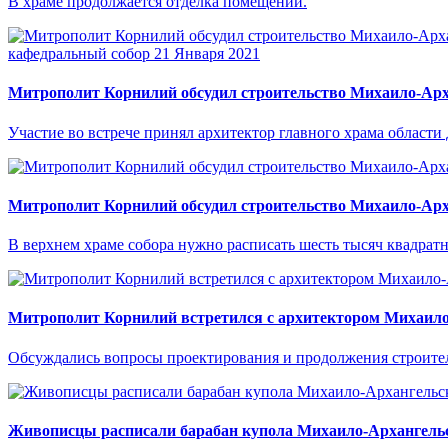
В храме продолжается отделка помещений.
кафедральный собор
21 Января 2021
Митрополит Корнилий обсудил строительство Михаило-Арха
Участие во встрече принял архитектор главного храма област
Митрополит Корнилий обсудил строительство Михаило-Арх
В верхнем храме собора нужно расписать шесть тысяч квадратн
Митрополит Корнилий встретился с архитектором Михаило
Обсуждались вопросы проектирования и продолжения строитель
Живописцы расписали барабан купола Михаило-Архангельск