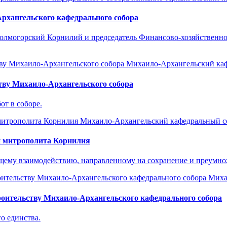
рхангельского кафедрального собора
олмогорский Корнилий и председатель Финансово-хозяйственн
Михаило-Архангельский ка
ству Михаило-Архангельского собора
от в соборе.
Михаило-Архангельский кафедральный с
и митрополита Корнилия
ющему взаимодействию, направленному на сохранение и преумн
Миха
оительству Михаило-Архангельского кафедрального собора
о единства.